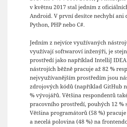
v květnu 2017 stal jedním z oficiálníc
Android. V první desítce nechybí ani 
Python, PHP nebo C#.
Jedním z nejvíce využívaných nástrojů
využívají softwaroví inženýři, je stej
prostředí jako například IntelliJ IDEA
nástrojích běžně pracuje až 82 % re
nejvyužívanějším prostředím jsou nás
zdrojových kódů (například GitHub ne
% vývojářů. Většina respondentů také
pracovního prostředí, pouhých 12 % s
Většina programátorů (58 %) pracuje
a necelá polovina (48 %) na frontendo