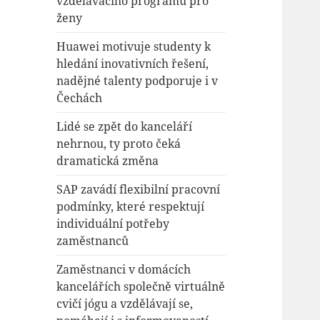
vzdělávacího programu pro
ženy
Huawei motivuje studenty k
hledání inovativních řešení,
nadějné talenty podporuje i v
Čechách
Lidé se zpět do kanceláří
nehrnou, ty proto čeká
dramatická změna
SAP zavádí flexibilní pracovní
podmínky, které respektují
individuální potřeby
zaměstnanců
Zaměstnanci v domácích
kancelářích společně virtuálně
cvičí jógu a vzdělávají se,