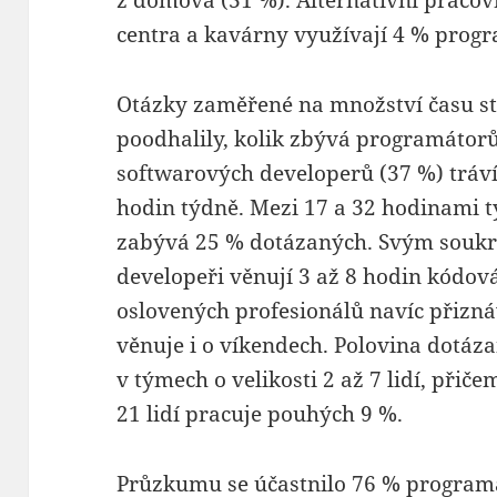
centra a kavárny využívají 4 % prog
Otázky zaměřené na množství času 
poodhalily, kolik zbývá programátorů
softwarových developerů (37 %) tráví
hodin týdně. Mezi 17 a 32 hodinami
zabývá 25 % dotázaných. Svým soukr
developeři věnují 3 až 8 hodin kódová
oslovených profesionálů navíc přizná
věnuje i o víkendech. Polovina dotáza
v týmech o velikosti 2 až 7 lidí, přiče
21 lidí pracuje pouhých 9 %.
Průzkumu se účastnilo 76 % programá