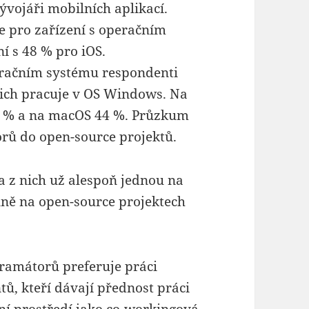
vojáři mobilních aplikací.
ce pro zařízení s operačním
í s 48 % pro iOS.
peračním systému respondenti
 jich pracuje v OS Windows. Na
49 % a na macOS 44 %. Průzkum
orů do open-source projektů.
a z nich už alespoň jednou na
lně na open-source projektech
ramátorů preferuje práci
tů, kteří dávají přednost práci
ní prostředí jako co-workingová