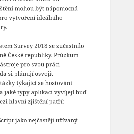
ištění mohou být nápomocná
 pro vytvoření ideálního
ry.
tem Survey 2018 se zúčastnilo
četně České republiky. Průzkum
ástroje pro svou práci
da si plánují osvojit
tázky týkající se hostování
 a jaké typy aplikací vyvíjejí buď
i hlavní zjištění patří:
ipt jako nejčastěji užívaný