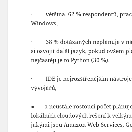
· většina, 62 % respondentů, prac
Windows,
· 38 % dotázaných neplánuje v násle
si osvojit další jazyk, pokud ovšem p
nejčastěji je to Python (30 %),
· IDE je nejrozšířenějším nástroje
vývojářů,
● a neustále rostoucí počet plánuje
lokálních cloudových řešení k velký
jakými jsou Amazon Web Services, Go