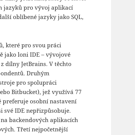
h jazyků pro vývoj aplikací
další oblíbené jazyky jako SQL,
, které pro svou práci
ně jako loni IDE – vývojové
 z dílny JetBrains. V těchto
spondentů. Druhým
troje pro spolupráci
bo Bitbucket), jež využívá 77
 preferuje osobní nastavení
i své IDE nepřizpůsobuje.
 na backendových aplikacích
vých. Třetí nejpočetnější