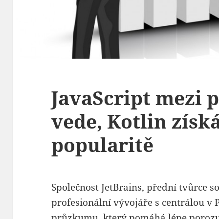
JavaScript mezi 
vede, Kotlin získ
popularitě
Společnost JetBrains, přední tvůrce 
profesionální vývojáře s centrálou v 
průzkumu, který pomáhá lépe porozu