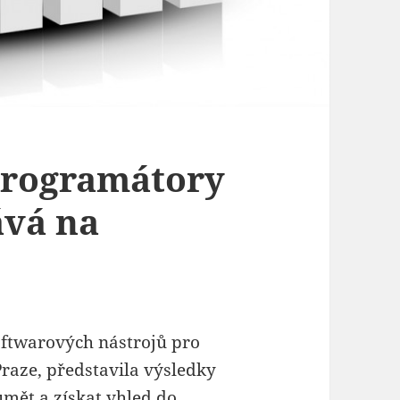
programátory
ává na
softwarových nástrojů pro
Praze, představila výsledky
mět a získat vhled do