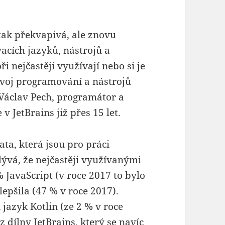
tak překvapivá, ale znovu
acích jazyků, nástrojů a
 nejčastěji využívají nebo si je
ývoj programování a nástrojů
Václav Pech, programátor a
v JetBrains již přes 15 let.
ta, která jsou pro práci
lývá, že nejčastěji využívanými
 JavaScript (v roce 2017 to bylo
lepšila (47 % v roce 2017).
 jazyk Kotlin (ze 2 % v roce
z dílny JetBrains, který se navíc