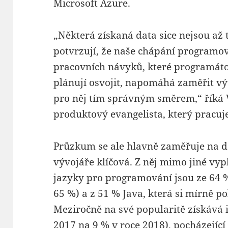
Microsoft Azure.
„Některá získaná data sice nejsou až 
potvrzují, že naše chápání programov
pracovních návyků, které programátoři
plánují osvojit, napomáhá zaměřit v
pro něj tím správným směrem,“ říká 
produktový evangelista, který pracuje 
Průzkum se ale hlavně zaměřuje na da
vývojáře klíčová. Z něj mimo jiné vyp
jazyky pro programování jsou ze 64 %
65 %) a z 51 % Java, která si mírně po
Meziročně na své popularitě získává i
2017 na 9 % v roce 2018), pocházející 