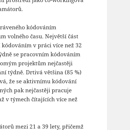
ramátorů.
stráveného kódováním
m volného času. Největší část
 kódováním v práci více než 32
 týdně se pracovním kódováním
omým projektům nejčastěji
ní týdně. Drtivá většina (85 %)
vá, že se aktivnímu kódování
ných pak nejčastěji pracuje
mž v týmech čítajících více než
torů mezi 21 a 39 lety, přičemž