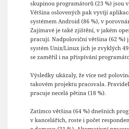
skupinou programátorů (23 %) jsou vý
Většina oslovených pak vyvíjí aplika
systémem Android (86 %), v porovnán
Zajímavé je také zjištění, v jakém o
pracují. Nadpoloviční většina (62 %)
systém Unix/Linux jich je zvyklých 
se zaměřil i na přispívání programát
Výsledky ukázaly, že více než polovin
takovém projektu pracovala. Pravide
pracuje necelá pětina (18 %).
Zatímco většina (64 %) dnešních prog
v kancelářích, roste i počet responden
z domova (31 %). Alternativní pracov