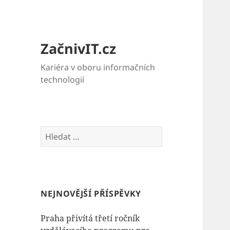
ZačnivIT.cz
Kariéra v oboru informačních
technologií
Vyhledávání
NEJNOVĚJŠÍ PŘÍSPĚVKY
Praha přivítá třetí ročník