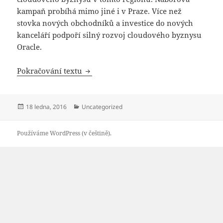
kampaň probíhá mimo jiné i v Praze. Více než
stovka nových obchodníků a investice do nových
kanceláří podpoří silný rozvoj cloudového byznysu
Oracle.
Oracle přijme v ČR přes stovku special
Pokračování textu
Publikováno:
Rubriky:
18 ledna, 2016
Uncategorized
Používáme WordPress (v češtině).