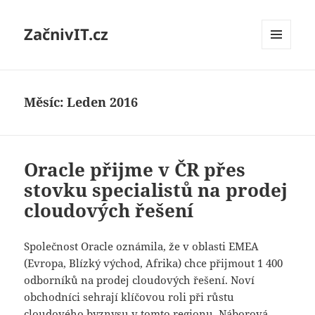
ZačnivIT.cz
MENU
A
WIDGETY
Měsíc:
Leden 2016
Oracle přijme v ČR přes
stovku specialistů na prodej
cloudových řešení
Společnost Oracle oznámila, že v oblasti EMEA
(Evropa, Blízký východ, Afrika) chce přijmout 1 400
odborníků na prodej cloudových řešení. Noví
obchodníci sehrají klíčovou roli při růstu
cloudového byznysu v tomto regionu. Náborová