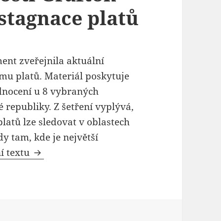
stagnace platů
ent zveřejnila aktuální
u platů. Materiál poskytuje
dnocení u 8 vybraných
 republiky. Z šetření vyplývá,
platů lze sledovat v oblastech
dy tam, kde je největší
Průzkum společnosti Grafton naznačuje k
í textu