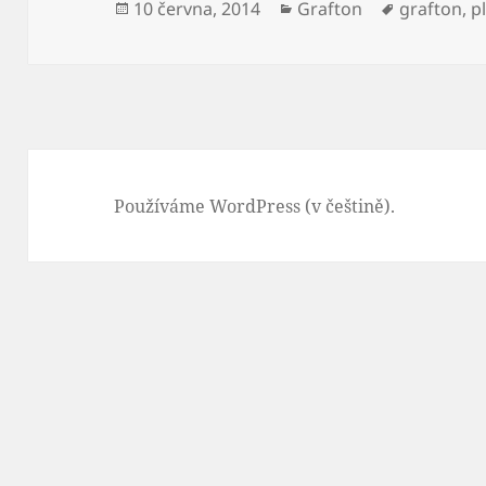
Publikováno:
Rubriky:
Štítky:
10 června, 2014
Grafton
grafton
,
p
Používáme WordPress (v češtině).