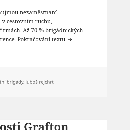
ž
 zaujmou nezaměstnaní.
ít v cestovním ruchu,
 firmách. Až 70 % brigádnických
Zájem o letní brigády z
erence.
Pokračování textu
etní brigády
,
luboš rejchrt
osti Grafton