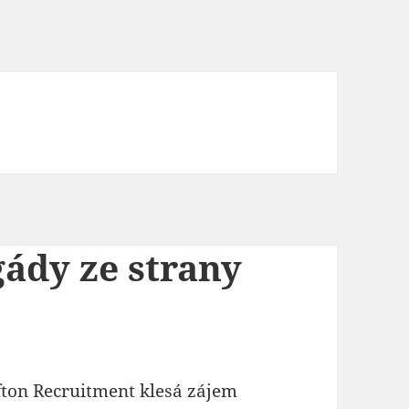
gády ze strany
fton Recruitment klesá zájem