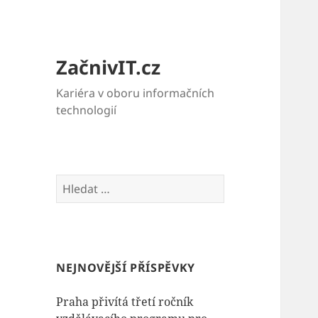
ZačnivIT.cz
Kariéra v oboru informačních
technologií
Vyhledávání
NEJNOVĚJŠÍ PŘÍSPĚVKY
Praha přivítá třetí ročník