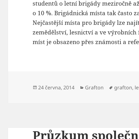
studentů o letní brigády meziročně a
o 10 %. Brigádnická místa tak často
Nejčastější místa pro brigády lze naj
zemědělství, lesnictví a ve výrobních
míst je obsazeno přes známosti a ref
Publikováno:
Rubriky:
Štítky:
24 června, 2014
Grafton
grafton
,
l
Průzkum společn