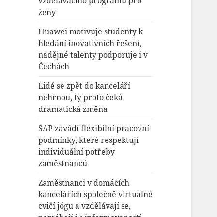
vzdělávacího programu pro
ženy
Huawei motivuje studenty k
hledání inovativních řešení,
nadějné talenty podporuje i v
Čechách
Lidé se zpět do kanceláří
nehrnou, ty proto čeká
dramatická změna
SAP zavádí flexibilní pracovní
podmínky, které respektují
individuální potřeby
zaměstnanců
Zaměstnanci v domácích
kancelářích společně virtuálně
cvičí jógu a vzdělávají se,