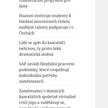
vzdělávacího programu pro
ženy
Huawei motivuje studenty k
hledání inovativních řešení,
nadějné talenty podporuje i v
Čechách
Lidé se zpět do kanceláří
nehrnou, ty proto čeká
dramatická změna
SAP zavádí flexibilní pracovní
podmínky, které respektují
individuální potřeby
zaměstnanců
Zaměstnanci v domácích
kancelářích společně virtuálně
cvičí jógu a vzdělávají se,