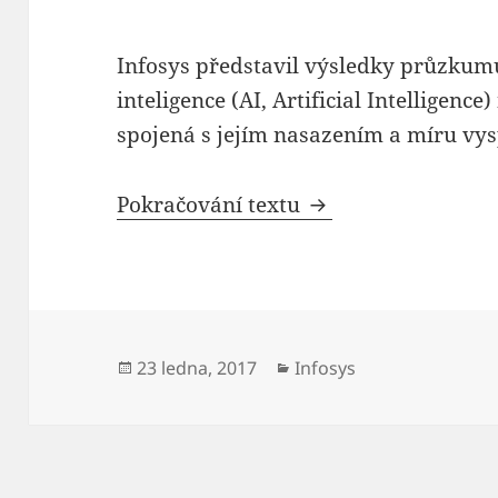
Infosys představil výsledky průzkumu
inteligence (AI, Artificial Intelligenc
spojená s jejím nasazením a míru vysp
Do roku 2020 očeká
Pokračování textu
Publikováno:
Rubriky:
23 ledna, 2017
Infosys