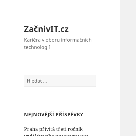
ZačnivIT.cz
Kariéra v oboru informačních
technologií
Vyhledávání
NEJNOVĚJŠÍ PŘÍSPĚVKY
Praha přivítá třetí ročník