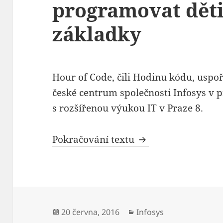
programovat děti
základky
Hour of Code, čili Hodinu kódu, uspo
české centrum společnosti Infosys v 
s rozšířenou výukou IT v Praze 8.
Lidé z firmy Infos
Pokračování textu
Publikováno:
Rubriky:
20 června, 2016
Infosys