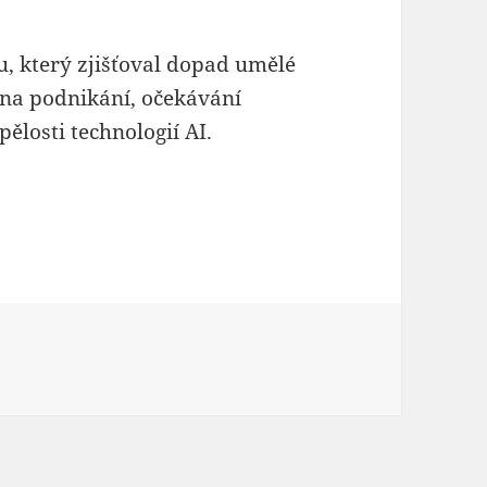
, který zjišťoval dopad umělé
e) na podnikání, očekávání
ělosti technologií AI.
vají podniky výrazný růst umělé inteligence