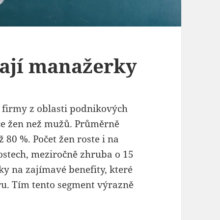
kají manažerky
í firmy z oblasti podnikových
íce žen než mužů. Průměrně
 80 %. Počet žen roste i na
ostech, meziročně zhruba o 15
ky na zajímavé benefity, které
ru. Tím tento segment výrazně