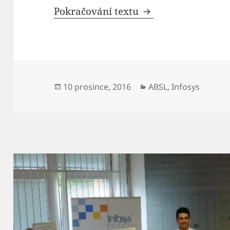
Centra služeb láka
Pokračování textu
Publikováno:
Rubriky:
10 prosince, 2016
ABSL
,
Infosys