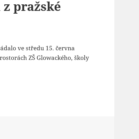
 z pražské
řádalo ve středu 15. června
prostorách ZŠ Glowackého, školy
ys učili programovat děti z pražské základky