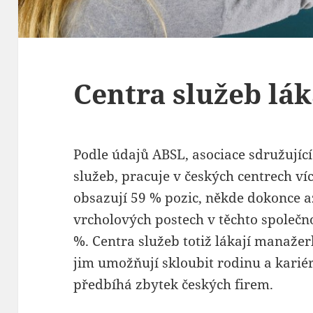
Centra služeb lá
Podle údajů ABSL, asociace sdružujíc
služeb, pracuje v českých centrech v
obsazují 59 % pozic, někde dokonce až
vrcholových postech v těchto společn
%. Centra služeb totiž lákají manažer
jim umožňují skloubit rodinu a karié
předbíhá zbytek českých firem.