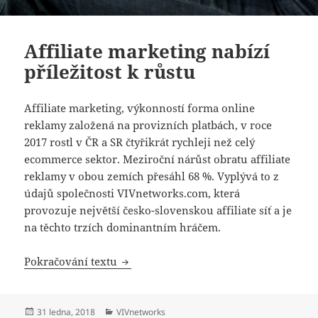
Affiliate marketing nabízí
příležitost k růstu
Affiliate marketing, výkonností forma online
reklamy založená na provizních platbách, v roce
2017 rostl v ČR a SR čtyřikrát rychleji než celý
ecommerce sektor. Meziroční nárůst obratu affiliate
reklamy v obou zemích přesáhl 68 %. Vyplývá to z
údajů společnosti VIVnetworks.com, která
provozuje největší česko-slovenskou affiliate síť a je
na těchto trzích dominantním hráčem.
Affiliate marketing nabízí příležitost k
Pokračování textu
Publikováno:
Rubriky:
31 ledna, 2018
VIVnetworks