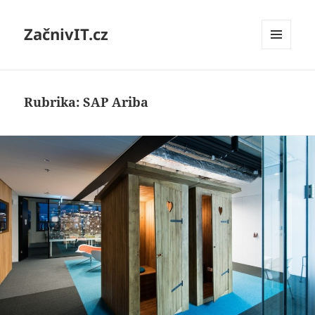
ZačnivIT.cz
MENU
A
WIDGETY
Rubrika:
SAP Ariba