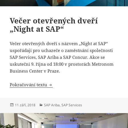
Večer otevřených dveří
„Night at SAP“
Večer otevřených dveří s názvem „Night at SAP“
uspořádají pro uchazeče o zaměstnání společnosti
SAP Services, SAP Ariba a SAP Concur. Akce se
uskuteční 9. října od 18:00 v prostorách Metronom
Business Center v Praze.
Večer otevřených dveří „Night at SAP“
Pokračování textu
Publikováno:
Rubriky:
11 září, 2018
SAP Ariba
,
SAP Services