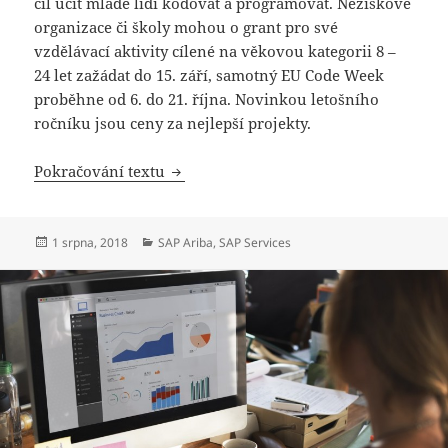
cíl učit mladé lidi kódovat a programovat. Neziskové
organizace či školy mohou o grant pro své
vzdělávací aktivity cílené na věkovou kategorii 8 –
24 let zažádat do 15. září, samotný EU Code Week
proběhne od 6. do 21. října. Novinkou letošního
ročníku jsou ceny za nejlepší projekty.
SAP učí mladé programovat, neziskovk
Pokračování textu
Publikováno:
Rubriky:
1 srpna, 2018
SAP Ariba
,
SAP Services