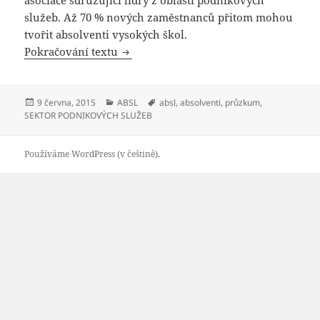
služeb. Až 70 % nových zaměstnanců přitom mohou
tvořit absolventi vysokých škol.
Rostoucí sektor podnikových služeb je
Pokračování textu
Publikováno:
Rubriky:
Štítky:
9 června, 2015
ABSL
absl
,
absolventi
,
průzkum
,
SEKTOR PODNIKOVÝCH SLUŽEB
Používáme WordPress (v češtině).