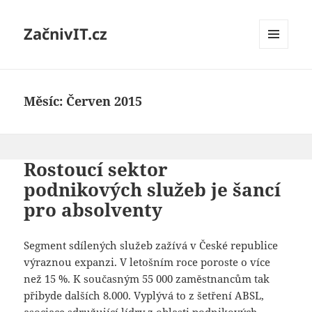
ZačnivIT.cz
MENU
A
WIDGETY
Měsíc:
Červen 2015
Rostoucí sektor
podnikových služeb je šancí
pro absolventy
Segment sdílených služeb zažívá v České republice
výraznou expanzi. V letošním roce poroste o více
než 15 %. K současným 55 000 zaměstnancům tak
přibyde dalších 8.000. Vyplývá to z šetření ABSL,
asociace sdružující lídry z oblasti podnikových