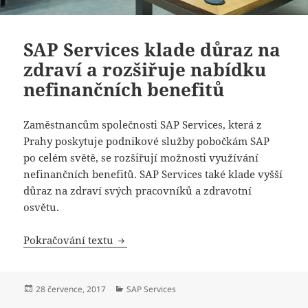
SAP Services klade důraz na
zdraví a rozšiřuje nabídku
nefinančních benefitů
Zaměstnancům společnosti SAP Services, která z
Prahy poskytuje podnikové služby pobočkám SAP
po celém světě, se rozšiřují možnosti využívání
nefinančních benefitů. SAP Services také klade vyšší
důraz na zdraví svých pracovníků a zdravotní
osvětu.
SAP Services klade důraz na zdraví a 
Pokračování textu
Publikováno:
Rubriky:
28 července, 2017
SAP Services