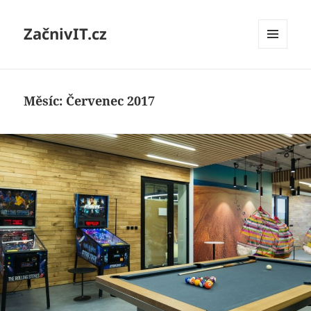
ZačnivIT.cz
MENU
A
WIDGETY
Měsíc:
Červenec 2017