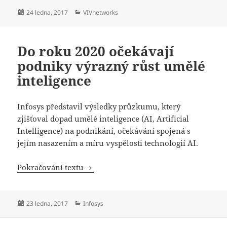
Publikováno:
Rubriky:
24 ledna, 2017
VIVnetworks
Do roku 2020 očekávají
podniky výrazný růst umělé
inteligence
Infosys představil výsledky průzkumu, který
zjišťoval dopad umělé inteligence (AI, Artificial
Intelligence) na podnikání, očekávání spojená s
jejím nasazením a míru vyspělosti technologií AI.
Do roku 2020 očekávají podniky výrazn
Pokračování textu
Publikováno:
Rubriky:
23 ledna, 2017
Infosys