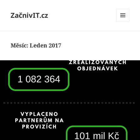
ZačnivIT.cz
MENU
A
WIDGETY
Měsíc:
Leden 2017