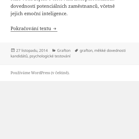
dovedností potenciálních zaměstnanců, včetně
jejich emoční inteligence.
Stále více firem testuje chování zájemc
Pokračování textu
Publikováno:
Rubriky:
Štítky:
27 listopadu, 2014
Grafton
grafton
,
měkké dovednosti
kandidátů
,
psychologické testování
Používáme WordPress (v češtině).