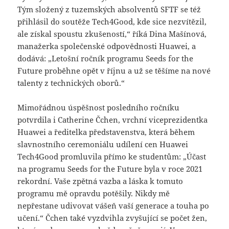
Tým složený z tuzemských absolventů SFTF se též
přihlásil do soutěže Tech4Good, kde sice nezvítězil,
ale získal spoustu zkušeností,“ říká Dina Mašínová,
manažerka společenské odpovědnosti Huawei, a
dodává: „Letošní ročník programu Seeds for the
Future proběhne opět v říjnu a už se těšíme na nové
talenty z technických oborů.“
Mimořádnou úspěšnost posledního ročníku
potvrdila i Catherine Čchen, vrchní viceprezidentka
Huawei a ředitelka představenstva, která během
slavnostního ceremoniálu udílení cen Huawei
Tech4Good promluvila přímo ke studentům: „Účast
na programu Seeds for the Future byla v roce 2021
rekordní. Vaše zpětná vazba a láska k tomuto
programu mě opravdu potěšily. Nikdy mě
nepřestane udivovat vášeň vaší generace a touha po
učení.“ Čchen také vyzdvihla zvyšující se počet žen,