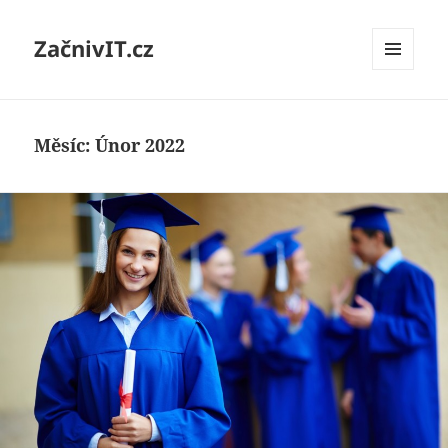
ZačnivIT.cz
MENU
A
WIDGETY
Měsíc:
Únor 2022