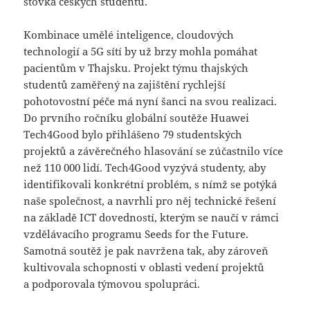
stovka českých studentů.
Kombinace umělé inteligence, cloudových
technologií a 5G sítí by už brzy mohla pomáhat
pacientům v Thajsku. Projekt týmu thajských
studentů zaměřený na zajištění rychlejší
pohotovostní péče má nyní šanci na svou realizaci.
Do prvního ročníku globální soutěže Huawei
Tech4Good bylo přihlášeno 79 studentských
projektů a závěrečného hlasování se zúčastnilo více
než 110 000 lidí. Tech4Good vyzývá studenty, aby
identifikovali konkrétní problém, s nímž se potýká
naše společnost, a navrhli pro něj technické řešení
na základě ICT dovedností, kterým se naučí v rámci
vzdělávacího programu Seeds for the Future.
Samotná soutěž je pak navržena tak, aby zároveň
kultivovala schopnosti v oblasti vedení projektů
a podporovala týmovou spolupráci.