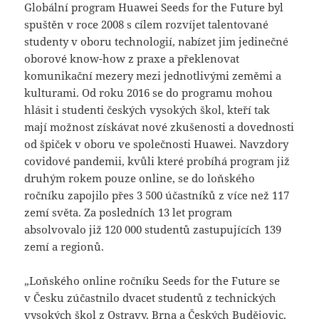
Globální program Huawei Seeds for the Future byl
spuštěn v roce 2008 s cílem rozvíjet talentované
studenty v oboru technologií, nabízet jim jedinečné
oborové know-how z praxe a překlenovat
komunikační mezery mezi jednotlivými zeměmi a
kulturami. Od roku 2016 se do programu mohou
hlásit i studenti českých vysokých škol, kteří tak
mají možnost získávat nové zkušenosti a dovednosti
od špiček v oboru ve společnosti Huawei. Navzdory
covidové pandemii, kvůli které probíhá program již
druhým rokem pouze online, se do loňského
ročníku zapojilo přes 3 500 účastníků z více než 117
zemí světa. Za posledních 13 let program
absolvovalo již 120 000 studentů zastupujících 139
zemí a regionů.
„Loňského online ročníku Seeds for the Future se
v Česku zúčastnilo dvacet studentů z technických
vysokých škol z Ostravy, Brna a Českých Budějovic.