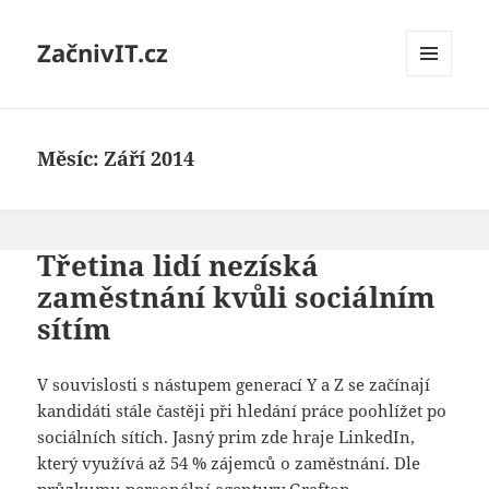
ZačnivIT.cz
MENU
A
WIDGETY
Měsíc:
Září 2014
Třetina lidí nezíská
zaměstnání kvůli sociálním
sítím
V souvislosti s nástupem generací Y a Z se začínají
kandidáti stále častěji při hledání práce poohlížet po
sociálních sítích. Jasný prim zde hraje LinkedIn,
který využívá až 54 % zájemců o zaměstnání. Dle
průzkumu personální agentury Grafton