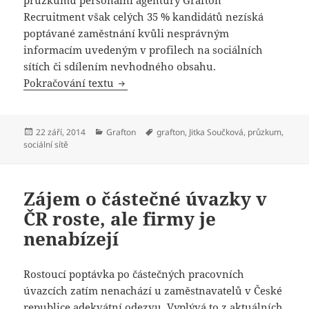
Recruitment však celých 35 % kandidátů nezíská
poptávané zaměstnání kvůli nesprávným
informacím uvedeným v profilech na sociálních
sítích či sdílením nevhodného obsahu.
Třetina lidí nezíská zaměstnání kvůli 
Pokračování textu
Publikováno:
Rubriky:
Štítky:
22 září, 2014
Grafton
grafton
,
Jitka Součková
,
průzkum
,
sociální sítě
Zájem o částečné úvazky v
ČR roste, ale firmy je
nenabízejí
Rostoucí poptávka po částečných pracovních
úvazcích zatím nenachází u zaměstnavatelů v České
republice adekvátní odezvu. Vyplývá to z aktuálních