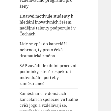
vzdělávacího programu pro
ženy
Huawei motivuje studenty k
hledání inovativních řešení,
nadějné talenty podporuje i v
Čechách
Lidé se zpět do kanceláří
nehrnou, ty proto čeká
dramatická změna
SAP zavádí flexibilní pracovní
podmínky, které respektují
individuální potřeby
zaměstnanců
Zaměstnanci v domácích
kancelářích společně virtuálně
cvičí jógu a vzdělávají se,