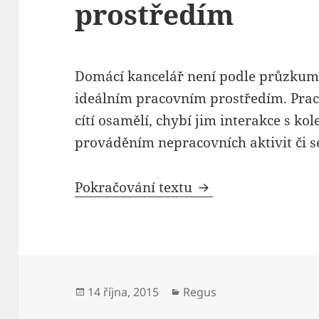
prostředím
Domácí kancelář není podle průzkum
ideálním pracovním prostředím. Prac
cítí osamělí, chybí jim interakce s ko
prováděním nepracovních aktivit či s
Domácí kancelář p
Pokračování textu
Publikováno:
Rubriky:
14 října, 2015
Regus