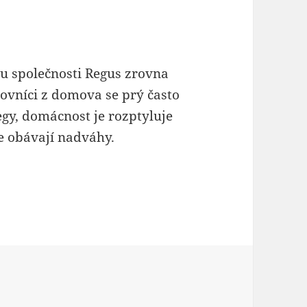
u společnosti Regus zrovna
ovníci z domova se prý často
legy, domácnost je rozptyluje
e obávají nadváhy.
rý není ideálním pracovním prostředím