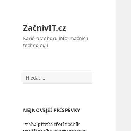
ZačnivIT.cz
Kariéra v oboru informačních
technologií
Vyhledávání
NEJNOVĚJŠÍ PŘÍSPĚVKY
Praha přivítá třetí ročník