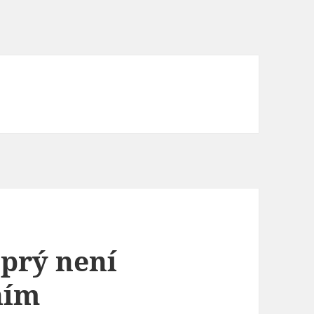
prý není
ním