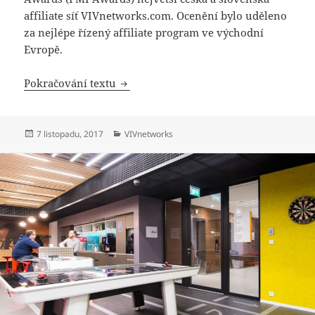
affiliate síť VIVnetworks.com. Ocenění bylo uděleno
za nejlépe řízený affiliate program ve východní
Evropě.
Zoot má nejlépe řízený affiliate prog
Pokračování textu
Publikováno:
Rubriky:
7 listopadu, 2017
VIVnetworks