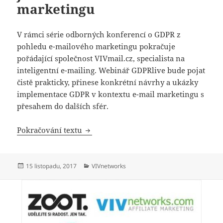
marketingu
V rámci série odborných konferencí o GDPR z
pohledu e-mailového marketingu pokračuje
pořádající společnost VIVmail.cz, specialista na
inteligentní e-mailing. Webinář GDPRlive bude pojat
čistě prakticky, přinese konkrétní návrhy a ukázky
implementace GDPR v kontextu e-mail marketingu s
přesahem do dalších sfér.
Webinář GDPRlive ukáže, jak na GDPR
Pokračování textu
Publikováno:
Rubriky:
15 listopadu, 2017
VIVnetworks