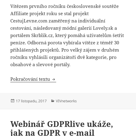
Vítězem prvního ročníku československé soutěže
Affiliate projekt roku se stal projekt
CestujLevne.com zaměřený na individuální
cestování, následovaný módní galerií Lovely.sk a
portálem Skrblik.cz, který pomáhá uživatelům šetřit
peníze. Odborná porota vybírala vítěze z téměř 30
přihlášených projektů. Pro velký zájem v druhém
ročníku vyhlásili organizátoři dvě kategorie, pro
obsahové a slevové portály.
Affiliate projektem roku je Cestujlevn
Pokračování textu
Publikováno:
Rubriky:
17 listopadu, 2017
VIVnetworks
Webinář GDPRlive ukáže,
jak na GDPR v e-mail