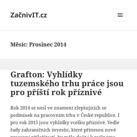
ZačnivIT.cz
MENU
A
WIDGETY
Měsíc:
Prosinec 2014
Grafton: Vyhlídky
tuzemského trhu práce jsou
pro příští rok příznivé
Rok 2014 se nesl ve znamení zlepšujících se
podmínek na pracovním trhu v České republice. I
pro rok 2015 jsou vyhlídky vcelku příznivé. Vedle
řady zahraničních investic, které přinesou nové
pracovní příležitosti, by mělo dojít i k reálnému