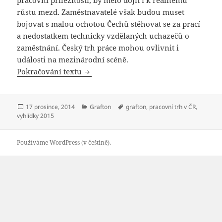
růstu mezd. Zaměstnavatelé však budou muset
bojovat s malou ochotou Čechů stěhovat se za prací
a nedostatkem technicky vzdělaných uchazečů o
zaměstnání. Český trh práce mohou ovlivnit i
události na mezinárodní scéně.
Grafton: Vyhlídky tuzemského trhu prác
Pokračování textu
Publikováno:
Rubriky:
Štítky:
17 prosince, 2014
Grafton
grafton
,
pracovní trh v ČR
,
vyhlídky 2015
Používáme WordPress (v češtině).