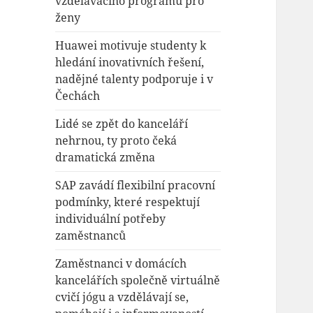
vzdělávacího programu pro
ženy
Huawei motivuje studenty k
hledání inovativních řešení,
nadějné talenty podporuje i v
Čechách
Lidé se zpět do kanceláří
nehrnou, ty proto čeká
dramatická změna
SAP zavádí flexibilní pracovní
podmínky, které respektují
individuální potřeby
zaměstnanců
Zaměstnanci v domácích
kancelářích společně virtuálně
cvičí jógu a vzdělávají se,