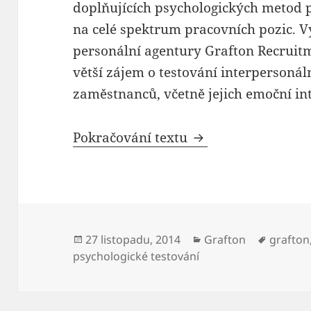
doplňujících psychologických metod
na celé spektrum pracovních pozic. V
personální agentury Grafton Recruitm
větší zájem o testování interpersonál
zaměstnanců, včetně jejich emoční int
Stále více firem te
Pokračování textu
Publikováno:
Rubriky:
Štítky:
27 listopadu, 2014
Grafton
grafton
psychologické testování