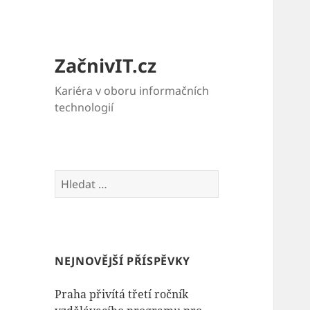
ZačnivIT.cz
Kariéra v oboru informačních
technologií
Vyhledávání
NEJNOVĚJŠÍ PŘÍSPĚVKY
Praha přivítá třetí ročník