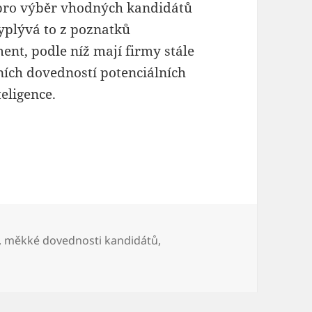
 pro výběr vhodných kandidátů
yplývá to z poznatků
ent, podle níž mají firmy stále
ních dovedností potenciálních
eligence.
stuje chování zájemců o práci
,
měkké dovednosti kandidátů
,