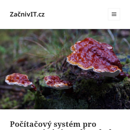
ZačnivIT.cz
MENU
A
WIDGETY
Počítačový systém pro