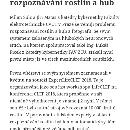
rozpoznávání rostlin a hub
Milan Šulc a Jiří Matas z katedry kybernetiky Fakulty
elektrotechnické ČVUT v Praze se věnují problému
rozpoznávání rostlin a hub z fotografií. Se svým
systémem založeným na hlubokých neuronových
sítích, na kterém spolupracoval také Ing. Lukáš
Picek z katedry kybernetiky FAV ZČU, získali nyní
první místo již ve třech mezinárodních soutěžích.
První vítězství se svým systémem zaznamenali v
květnu na soutěži
ExpertLifeCLEF 2018
. Ta je
organizována jako součást workshopu LifeCLEF na
konferenci CLEF 2018, která proběhne v září,
nicméně vyhodnocení je známo již nyní. V rámci
soutěže bylo nutné strojově rozeznat 10 000 druhů
rostlin. V porovnání s lidskými experty v oblasti
rozpoznávání rostlin byl tento automatický systém
navíc přesnější než většina odborníků.