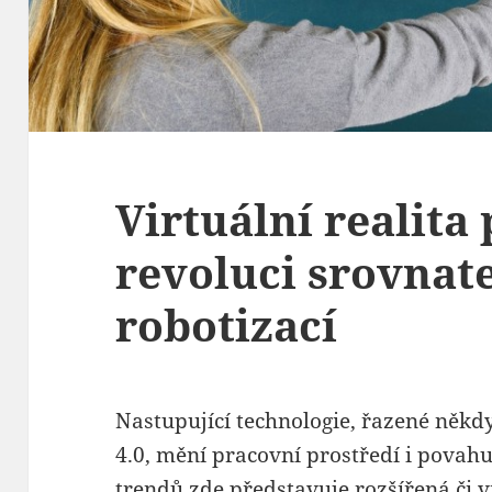
Virtuální realita
revoluci srovnat
robotizací
Nastupující technologie, řazené někd
4.0, mění pracovní prostředí i povah
trendů zde představuje rozšířená či vi