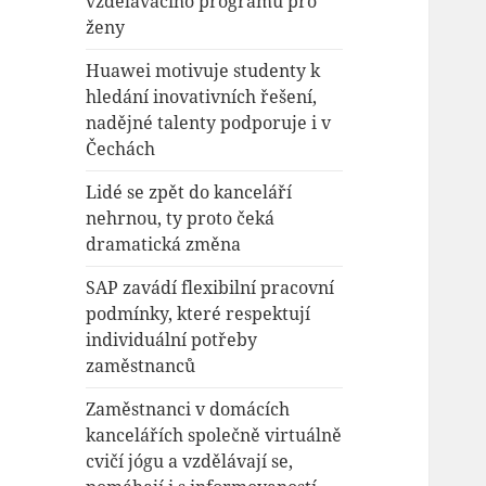
vzdělávacího programu pro
ženy
Huawei motivuje studenty k
hledání inovativních řešení,
nadějné talenty podporuje i v
Čechách
Lidé se zpět do kanceláří
nehrnou, ty proto čeká
dramatická změna
SAP zavádí flexibilní pracovní
podmínky, které respektují
individuální potřeby
zaměstnanců
Zaměstnanci v domácích
kancelářích společně virtuálně
cvičí jógu a vzdělávají se,