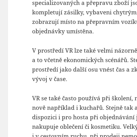
specializovaných a přepravu zboží jso
kompletují zásilky, vybaveni chytrým
zobrazují místo na přepravním vozík
objednávky umístěna.
V prostředí VR lze také velmi názorně
a to včetně ekonomických scénářů. Ste
prostředí jako další osu vnést čas a z
vývoj v čase.
VR se také často používá při školení, n
nově například i kuchařů. Stejně tak a
dispozici i pro hosta při objednávání j
nakupuje oblečení či kosmetiku. Velký
i v cestovním ruchu, při prodeji nemo