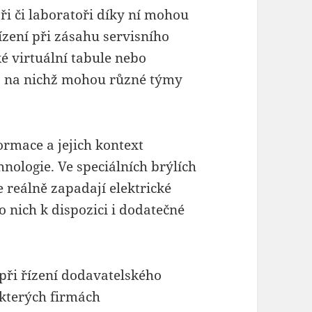
áři či laboratoři díky ní mohou
ízení při zásahu servisního
ké virtuální tabule nebo
í, na nichž mohou různé týmy
ormace a jejich kontext
ologie. Ve speciálních brýlích
e reálně zapadají elektrické
o nich k dispozici i dodatečné
 při řízení dodavatelského
ěkterých firmách