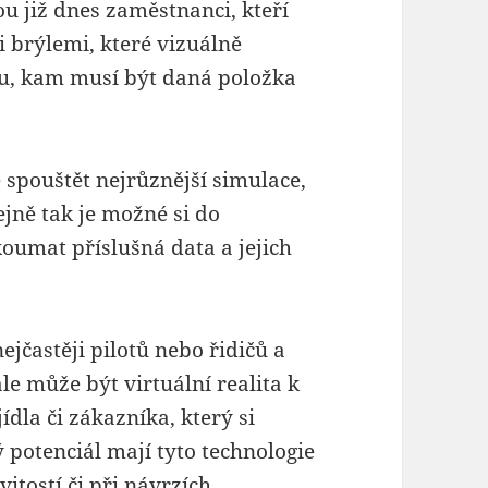
u již dnes zaměstnanci, kteří
i brýlemi, které vizuálně
u, kam musí být daná položka
 spouštět nejrůznější simulace,
jně tak je možné si do
koumat příslušná data a jejich
ejčastěji pilotů nebo řidičů a
le může být virtuální realita k
ídla či zákazníka, který si
 potenciál mají tyto technologie
vitostí či při návrzích