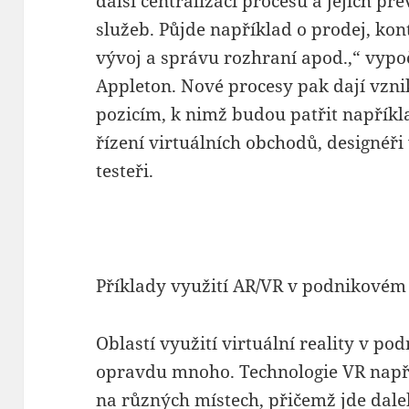
další centralizací procesů a jejich 
služeb. Půjde například o prodej, kon
vývoj a správu rozhraní apod.,“ vyp
Appleton. Nové procesy pak dají vzn
pozicím, k nimž budou patřit napříkl
řízení virtuálních obchodů, designéři 
testeři.
Příklady využití AR/VR v podnikovém
Oblastí využití virtuální reality v p
opravdu mnoho. Technologie VR napří
na různých místech, přičemž jde dal