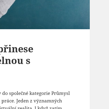
 přinese
elnou s
y do společné kategorie Průmysl
u práce. Jeden z významných
rtuální realita. I když zatím