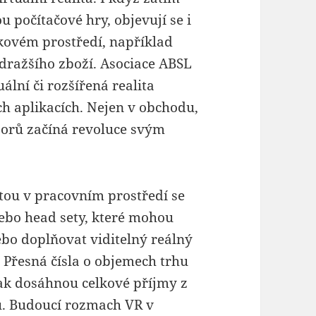
u počítačové hry, objevují se i
kovém prostředí, například
 dražšího zboží. Asociace ABSL
ální či rozšířená realita
ch aplikacích. Nejen v obchodu,
oborů začíná revoluce svým
litou v pracovním prostředí se
ebo head sety, které mohou
nebo doplňovat viditelný reálný
. Přesná čísla o objemech trhu
ak dosáhnou celkové příjmy z
ů. Budoucí rozmach VR v