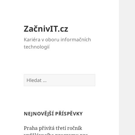
ZačnivIT.cz
Kariéra v oboru informačních
technologií
Vyhledávání
NEJNOVĚJŠÍ PŘÍSPĚVKY
Praha přivítá třetí ročník