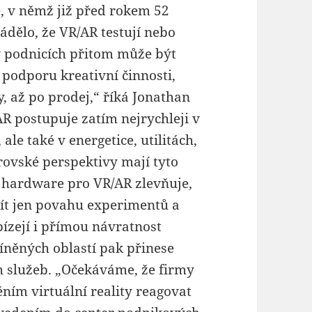
, v němž již před rokem 52
ádělo, že VR/AR testují nebo
v podnicích přitom může být
 podporu kreativní činnosti,
y, až po prodej,“ říká Jonathan
AR postupuje zatím nejrychleji v
e také v energetice, utilitách,
ovské perspektivy mají tyto
 hardware pro VR/AR zlevňuje,
mít jen povahu experimentů a
bízejí i přímou návratnost
míněných oblastí pak přinese
 služeb. „Očekáváme, že firmy
ním virtuální reality reagovat