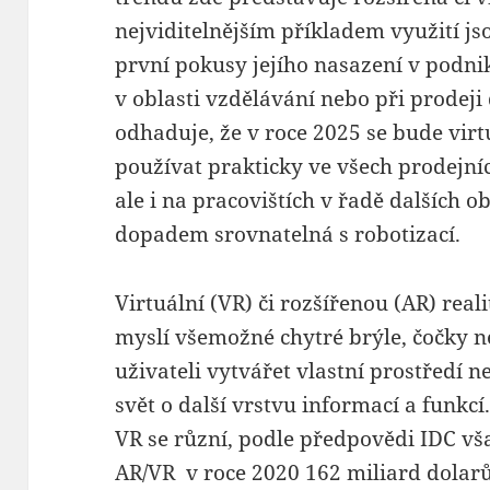
nejviditelnějším příkladem využití jso
první pokusy jejího nasazení v podni
v oblasti vzdělávání nebo při prodeji
odhaduje, že v roce 2025 se bude virtu
používat prakticky ve všech prodejní
ale i na pracovištích v řadě dalších 
dopadem srovnatelná s robotizací.
Virtuální (VR) či rozšířenou (AR) rea
myslí všemožné chytré brýle, čočky n
uživateli vytvářet vlastní prostředí 
svět o další vrstvu informací a funkcí
VR se různí, podle předpovědi IDC vš
AR/VR v roce 2020 162 miliard dolar