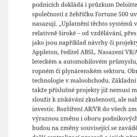
podnicích dokládá i průzkum Deloitte
společností z žebříčku Fortune 500 uv
nasazují. „Uplatnění těchto systémů 
relativně široké – od vzdělávání, přes
jako jsou například návrhy či projekt
Appleton, ředitel ABSL. Nasazení VR/
leteckém a automobilovém průmyslu, al
ropném či plynárenském sektoru. Obr
technologie v maloobchodu. Základní
takže příslušné projekty již nemusí 
sloužit k získávání zkušeností, ale na
investic. Rozšíření AR/VR do všech z
výraznou změnu i oboru podnikových
budou na změny související se zavádě