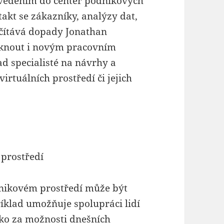
převedením do center podnikových
takt se zákazníky, analýzy dat,
očítává dopady Jonathan
iknout i novým pracovním
ad specialisté na návrhy a
virtuálních prostředí či jejich
 prostředí
odnikovém prostředí může být
klad umožňuje spolupráci lidí
eko za možnosti dnešních