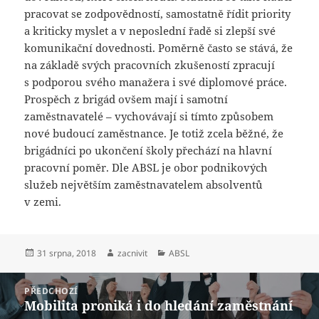
pracovat se zodpovědností, samostatně řídit priority
a kriticky myslet a v neposlední řadě si zlepší své
komunikační dovednosti. Poměrně často se stává, že
na základě svých pracovních zkušeností zpracují
s podporou svého manažera i své diplomové práce.
Prospěch z brigád ovšem mají i samotní
zaměstnavatelé – vychovávají si tímto způsobem
nové budoucí zaměstnance. Je totiž zcela běžné, že
brigádníci po ukončení školy přechází na hlavní
pracovní poměr. Dle ABSL je obor podnikových
služeb největším zaměstnavatelem absolventů
v zemi.
Publikováno:
Autor:
Rubriky:
31 srpna, 2018
zacnivit
ABSL
Navigace
PŘEDCHOZÍ
pro
Mobilita proniká i do hledání zaměstnání
Předchozí
příspěvek