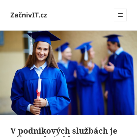
ZačnivIT.cz
MENU
A
WIDGETY
V podnikových službách je