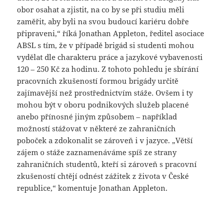
obor osahat a zjistit, na co by se při studiu měli
zaměřit, aby byli na svou budoucí kariéru dobře
připraveni,“ říká Jonathan Appleton, ředitel asociace
ABSL s tím, že v případě brigád si studenti mohou
vydělat dle charakteru práce a jazykové vybavenosti
120 – 250 Kč za hodinu. Z tohoto pohledu je sbírání
pracovních zkušeností formou brigády určitě
zajímavější než prostřednictvím stáže. Ovšem i ty
mohou být v oboru podnikových služeb placené
anebo přínosné jiným způsobem – například
možností stážovat v některé ze zahraničních
poboček a zdokonalit se zároveň i v jazyce. „Větší
zájem o stáže zaznamenáváme spíš ze strany
zahraničních studentů, kteří si zároveň s pracovní
zkušeností chtějí odnést zážitek z života v České
republice,“ komentuje Jonathan Appleton.