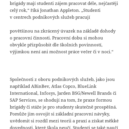
brigády mají studenti zájem pracovat déle, nejčastěji
celý rok,“ říká Jonathan Appleton. „Studenti
v centrech podnikových služeb pracují
povětšinou na zkrácený úvazek na základě dohody
o pracovní činnosti. Pracovní dobu si mohou
obvykle přizpůsobit dle školních povinností,
výjimkou není ani možnost práce večer či v noci.“
Společnosti z oboru podnikových služeb, jako jsou
například ABinBev, Atlas Copco, BlueLink
International, Infosys, Jarden BSG/Newell Brands či
SAP Services, se shodují na tom, že praxe formou
brigády či stáže je pro studenty skutečně prospěšná.
Pomůže jim osvojit si základní pracovní návyky,
uvědomit si rozdíl mezi teorii a praxí a získat měkké
dovednosti, které škola neučí. Studenti se také naučí