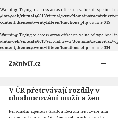
Warning
: Trying to access array offset on value of type bool in
/data/web/virtuals/6613/virtual/www/domains/zacnivit.cz/w
content/themes/twentyfifteen/functions.php
on line
545
Warning
: Trying to access array offset on value of type bool in
/data/web/virtuals/6613/virtual/www/domains/zacnivit.cz/w
content/themes/twentyfifteen/functions.php
on line
554
ZačnivIT.cz
MENU
A
WIDGETY
V ČR přetrvávají rozdíly v
ohodnocování mužů a žen
Personální agentura Grafton Recruitment zveřejnila
porovnání mezd mužů a žen v sektorech financí a