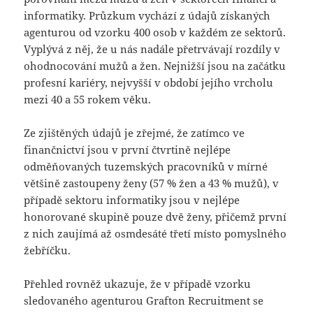
informatiky. Průzkum vychází z údajů získaných
agenturou od vzorku 400 osob v každém ze sektorů.
Vyplývá z něj, že u nás nadále přetrvávají rozdíly v
ohodnocování mužů a žen. Nejnižší jsou na začátku
profesní kariéry, nejvyšší v období jejího vrcholu
mezi 40 a 55 rokem věku.
Ze zjištěných údajů je zřejmé, že zatímco ve
finančnictví jsou v první čtvrtině nejlépe
odměňovaných tuzemských pracovníků v mírné
většině zastoupeny ženy (57 % žen a 43 % mužů), v
případě sektoru informatiky jsou v nejlépe
honorované skupině pouze dvě ženy, přičemž první
z nich zaujímá až osmdesáté třetí místo pomyslného
žebříčku.
Přehled rovněž ukazuje, že v případě vzorku
sledovaného agenturou Grafton Recruitment se