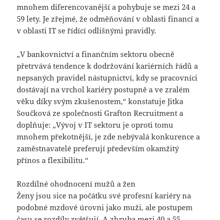
mnohem diferencovanější a pohybuje se mezi 24 a
59 lety. Je zřejmé, že odměňování v oblasti financí a
v oblasti IT se řídící odlišnými pravidly.
„V bankovnictví a finančním sektoru obecně
přetrvává tendence k dodržování kariérních řádů a
nepsaných pravidel nástupnictví, kdy se pracovníci
dostávají na vrchol kariéry postupně a ve zralém
věku díky svým zkušenostem,“ konstatuje Jitka
Součková ze společnosti Grafton Recruitment a
doplňuje: „Vývoj v IT sektoru je oproti tomu
mnohem překotnější, je zde nebývalá konkurence a
zaměstnavatelé preferují především okamžitý
přínos a flexibilitu.“
Rozdílné ohodnocení mužů a žen
Ženy jsou sice na počátku své profesní kariéry na
podobné mzdové úrovni jako muži, ale postupem
času se rozdíly zvětšují. A zhruba mezi 40 a 55