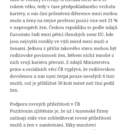
rokem věku, tedy v čase předpokládaného vrcholu
kariéry, u nás činí průměrná diference mezi mzdou
muže a ženy na stejné profesní pozici více než 21 %
v neprospěch žen. Českou republiku to podle údajů
Eurostatu řadí mezi pětici členských zemí EU, kde
jsou nejvyšší rozdíly ve výši mezd mezi muži a
ženami. Jednou z příčin takového stavu mohou být
rodičovské povinnosti žen, během nichž mnohé z
nich svoji kariéru přeruší. Z údajů Ministerstva
práce a sociálních věcí ČR vyplývá, že rodičovskou
dovolenou u nás nyní čerpá pouze necelých 6 tisíc
mužů, což je přibližně 50 krát méně než činí podíl
žen.
Podpora rovných příležitostí v ČR
Pozitivním zjištěním je, že už i tuzemské firmy
začínají stále více zohledňovat rovné příležitosti
mužů a žen v zaměstnání. Díky množství