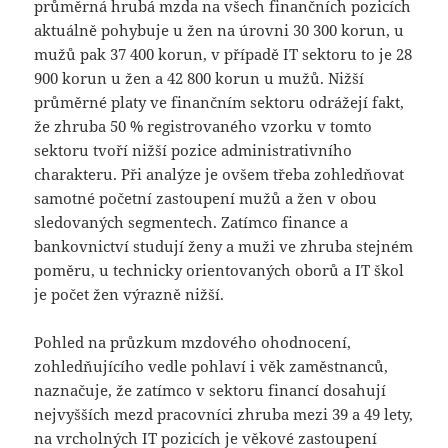
průměrná hrubá mzda na všech finančních pozicích
aktuálně pohybuje u žen na úrovni 30 300 korun, u
mužů pak 37 400 korun, v případě IT sektoru to je 28
900 korun u žen a 42 800 korun u mužů. Nižší
průměrné platy ve finančním sektoru odrážejí fakt,
že zhruba 50 % registrovaného vzorku v tomto
sektoru tvoří nižší pozice administrativního
charakteru. Při analýze je ovšem třeba zohledňovat
samotné početní zastoupení mužů a žen v obou
sledovaných segmentech. Zatímco finance a
bankovnictví studují ženy a muži ve zhruba stejném
poměru, u technicky orientovaných oborů a IT škol
je počet žen výrazně nižší.
Pohled na průzkum mzdového ohodnocení,
zohledňujícího vedle pohlaví i věk zaměstnanců,
naznačuje, že zatímco v sektoru financí dosahují
nejvyšších mezd pracovníci zhruba mezi 39 a 49 lety,
na vrcholných IT pozicích je věkové zastoupení