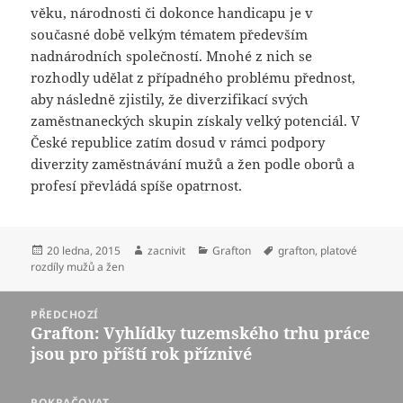
věku, národnosti či dokonce handicapu je v
současné době velkým tématem především
nadnárodních společností. Mnohé z nich se
rozhodly udělat z případného problému přednost,
aby následně zjistily, že diverzifikací svých
zaměstnaneckých skupin získaly velký potenciál. V
České republice zatím dosud v rámci podpory
diverzity zaměstnávání mužů a žen podle oborů a
profesí převládá spíše opatrnost.
Publikováno:
Autor:
Rubriky:
Štítky:
20 ledna, 2015
zacnivit
Grafton
grafton
,
platové
rozdíly mužů a žen
Navigace
PŘEDCHOZÍ
pro
Grafton: Vyhlídky tuzemského trhu práce
Předchozí
příspěvek
jsou pro příští rok příznivé
příspěvek:
POKRAČOVAT