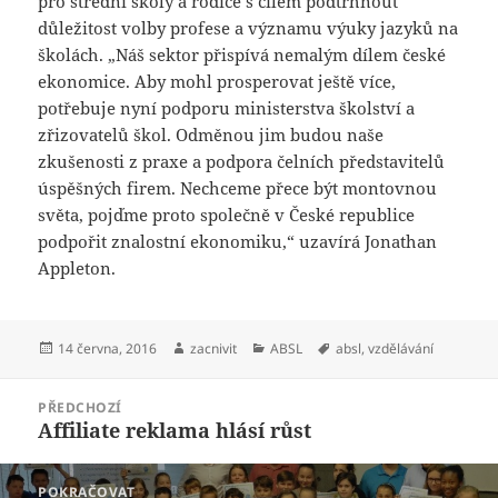
pro střední školy a rodiče s cílem podtrhnout
důležitost volby profese a významu výuky jazyků na
školách. „Náš sektor přispívá nemalým dílem české
ekonomice. Aby mohl prosperovat ještě více,
potřebuje nyní podporu ministerstva školství a
zřizovatelů škol. Odměnou jim budou naše
zkušenosti z praxe a podpora čelních představitelů
úspěšných firem. Nechceme přece být montovnou
světa, pojďme proto společně v České republice
podpořit znalostní ekonomiku,“ uzavírá Jonathan
Appleton.
Publikováno:
Autor:
Rubriky:
Štítky:
14 června, 2016
zacnivit
ABSL
absl
,
vzdělávání
Navigace
PŘEDCHOZÍ
pro
Affiliate reklama hlásí růst
Předchozí
příspěvek
příspěvek:
POKRAČOVAT