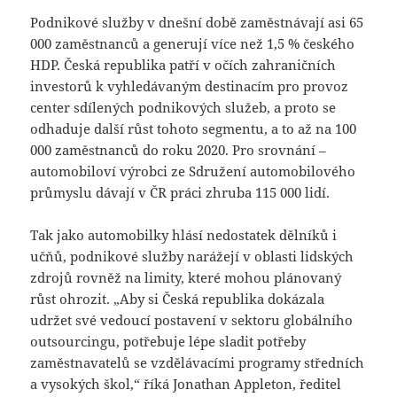
Podnikové služby v dnešní době zaměstnávají asi 65
000 zaměstnanců a generují více než 1,5 % českého
HDP. Česká republika patří v očích zahraničních
investorů k vyhledávaným destinacím pro provoz
center sdílených podnikových služeb, a proto se
odhaduje další růst tohoto segmentu, a to až na 100
000 zaměstnanců do roku 2020. Pro srovnání –
automobiloví výrobci ze Sdružení automobilového
průmyslu dávají v ČR práci zhruba 115 000 lidí.
Tak jako automobilky hlásí nedostatek dělníků i
učňů, podnikové služby narážejí v oblasti lidských
zdrojů rovněž na limity, které mohou plánovaný
růst ohrozit. „Aby si Česká republika dokázala
udržet své vedoucí postavení v sektoru globálního
outsourcingu, potřebuje lépe sladit potřeby
zaměstnavatelů se vzdělávacími programy středních
a vysokých škol,“ říká Jonathan Appleton, ředitel