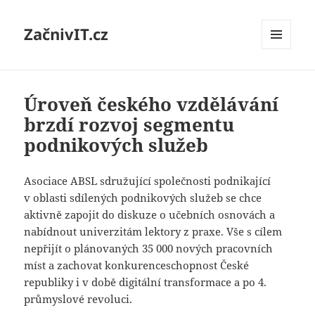
ZačnivIT.cz
MENU
A
WIDGETY
Úroveň českého vzdělávání
brzdí rozvoj segmentu
podnikových služeb
Asociace ABSL sdružující společnosti podnikající
v oblasti sdílených podnikových služeb se chce
aktivně zapojit do diskuze o učebních osnovách a
nabídnout univerzitám lektory z praxe. Vše s cílem
nepřijít o plánovaných 35 000 nových pracovních
míst a zachovat konkurenceschopnost České
republiky i v době digitální transformace a po 4.
průmyslové revoluci.