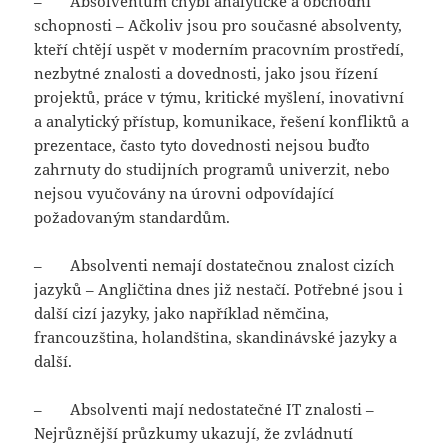
– Absolventům chybí analytické a obchodní
schopnosti – Ačkoliv jsou pro současné absolventy,
kteří chtějí uspět v moderním pracovním prostředí,
nezbytné znalosti a dovednosti, jako jsou řízení
projektů, práce v týmu, kritické myšlení, inovativní
a analytický přístup, komunikace, řešení konfliktů a
prezentace, často tyto dovednosti nejsou buďto
zahrnuty do studijních programů univerzit, nebo
nejsou vyučovány na úrovni odpovídající
požadovaným standardům.
– Absolventi nemají dostatečnou znalost cizích
jazyků – Angličtina dnes již nestačí. Potřebné jsou i
další cizí jazyky, jako například němčina,
francouzština, holandština, skandinávské jazyky a
další.
– Absolventi mají nedostatečné IT znalosti –
Nejrůznější průzkumy ukazují, že zvládnutí