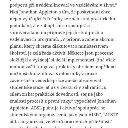
podporu při uvádění inovací ve vzdělávání v život,“
říká Jonathan Appleton s tím, že poskytnout chce
nejen vyučující či řečníky se znalostmi praktického
podnikání, ale zahájit chce i spolupráci
s univerzitami na přípravě jejich studijních a
vzdělávacích programů. „V připravovaném akčním
plánu, který chceme diskutovat s ministerstvem
školství, je celá řada aktivit. Některé jsou procesně
složitější a vyžádají si delší implementaci, jiné však
mohou začít fungovat prakticky obratem, například
možnosti konzultovat s odborníky z praxe
závěrečné a vědecké práce anebo absolvovat
studentské stáže, ať už v Česku či v zahraničí, s
cílem získat praktické dovednosti, stejně jako
znalosti procesů z první ruky,“ vypočítává Jonathan
Appleton. ABSL plánuje i aktivní spolupráci se
studentskými organizacemi, jako jsou AISEC, IAESTE
atd. a organizaci ‚veletrhů pracovních příležitostí‘