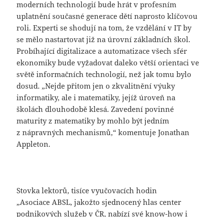
moderních technologií bude hrát v profesním
uplatnění současné generace dětí naprosto klíčovou
roli. Experti se shodují na tom, že vzdělání v IT by
se mělo nastartovat již na úrovní základních škol.
Probíhající digitalizace a automatizace všech sfér
ekonomiky bude vyžadovat daleko větší orientaci ve
světě informačních technologií, než jak tomu bylo
dosud. „Nejde přitom jen o zkvalitnění výuky
informatiky, ale i matematiky, jejíž úroveň na
školách dlouhodobě klesá. Zavedení povinné
maturity z matematiky by mohlo být jedním
z nápravných mechanismů,“ komentuje Jonathan
Appleton.
Stovka lektorů, tisíce vyučovacích hodin
„Asociace ABSL, jakožto sjednocený hlas center
podnikových služeb v ČR, nabízí své know-how i