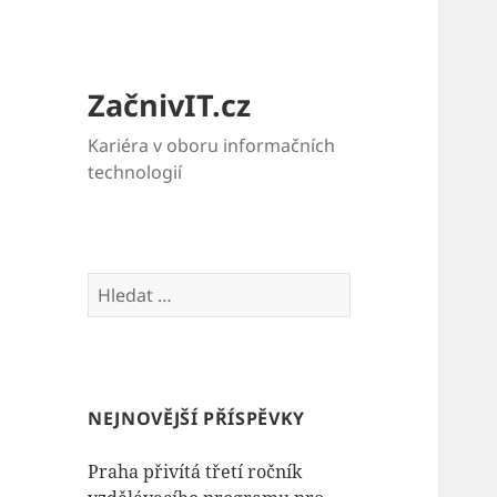
ZačnivIT.cz
Kariéra v oboru informačních
technologií
Vyhledávání
NEJNOVĚJŠÍ PŘÍSPĚVKY
Praha přivítá třetí ročník