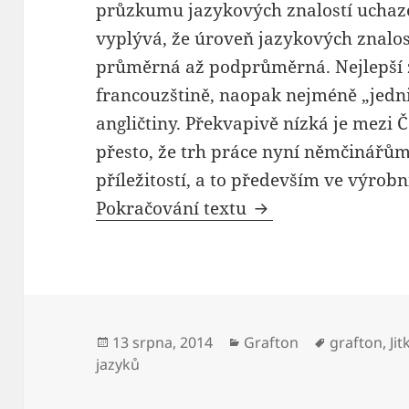
průzkumu jazykových znalostí uchaz
vyplývá, že úroveň jazykových znalos
průměrná až podprůměrná. Nejlepší z
francouzštině, naopak nejméně „jedni
angličtiny. Překvapivě nízká je mezi Č
přesto, že trh práce nyní němčinářů
příležitostí, a to především ve výrob
Uchazeči o práci p
Pokračování textu
Publikováno:
Rubriky:
Štítky:
13 srpna, 2014
Grafton
grafton
,
Ji
jazyků