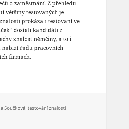
ečů o zaměstnání. Z přehledu
tí většiny testovaných je
nalosti prokázali testovaní ve
ček“ dostali kandidáti z
echy znalost němčiny, a to i
m nabízí řadu pracovních
ních firmách.
odceňují význam znalosti cizích jazyků
tka Součková
,
testování znalosti