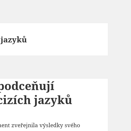
 jazyků
 podceňují
cizích jazyků
ent zveřejnila výsledky svého