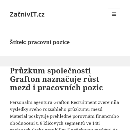
ZačnivIT.cz
MENU
A
WIDGETY
Štítek:
pracovní pozice
Průzkum společnosti
Grafton naznačuje růst
mezd i pracovních pozic
Personální agentura Grafton Recruitment zveřejnila
výsledky svého rozsáhlého průzkumu mezd.
Materiál poskytuje přehledné porovnání finančního
ohodnocení u 8 klíčových segmentů ve 14ti
regionech České republiky. Z průzkumu vyplývá, že