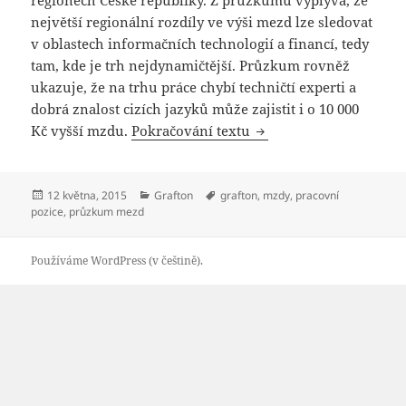
největší regionální rozdíly ve výši mezd lze sledovat
v oblastech informačních technologií a financí, tedy
tam, kde je trh nejdynamičtější. Průzkum rovněž
ukazuje, že na trhu práce chybí techničtí experti a
dobrá znalost cizích jazyků může zajistit i o 10 000
Průzkum společnosti Gr
Kč vyšší mzdu.
Pokračování textu
Publikováno:
Rubriky:
Štítky:
12 května, 2015
Grafton
grafton
,
mzdy
,
pracovní
pozice
,
průzkum mezd
Používáme WordPress (v češtině).