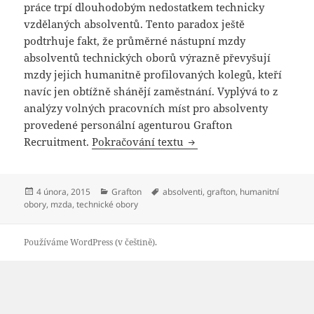
práce trpí dlouhodobým nedostatkem technicky
vzdělaných absolventů. Tento paradox ještě
podtrhuje fakt, že průměrné nástupní mzdy
absolventů technických oborů výrazně převyšují
mzdy jejich humanitně profilovaných kolegů, kteří
navíc jen obtížně shánějí zaměstnání. Vyplývá to z
analýzy volných pracovních míst pro absolventy
provedené personální agenturou Grafton
Studenti preferují human
Recruitment.
Pokračování textu
Publikováno:
Rubriky:
Štítky:
4 února, 2015
Grafton
absolventi
,
grafton
,
humanitní
obory
,
mzda
,
technické obory
Používáme WordPress (v češtině).