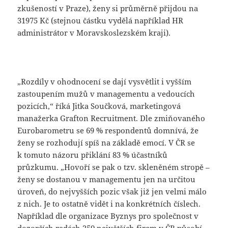
zkušeností v Praze), ženy si průměrně přijdou na
31975 Kč (stejnou částku vydělá například HR
administrátor v Moravskoslezském kraji).
„Rozdíly v ohodnocení se dají vysvětlit i vyšším
zastoupením mužů v managementu a vedoucích
pozicích,“ říká Jitka Součková, marketingová
manažerka Grafton Recruitment. Dle zmiňovaného
Eurobarometru se 69 % respondentů domnívá, že
ženy se rozhodují spíš na základě emocí. V ČR se
k tomuto názoru přiklání 83 % účastníků
průzkumu. „Hovoří se pak o tzv. skleněném stropě –
ženy se dostanou v managementu jen na určitou
úroveň, do nejvyšších pozic však již jen velmi málo
z nich. Je to ostatně vidět i na konkrétních číslech.
Například dle organizace Byznys pro společnost v
dozorčích radách 250 největších firem v ČR působí