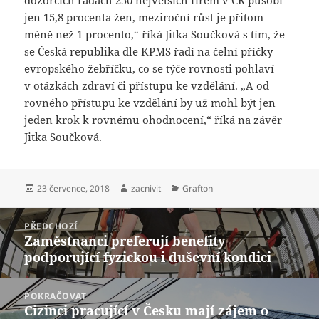
jen 15,8 procenta žen, meziroční růst je přitom
méně než 1 procento,“ říká Jitka Součková s tím, že
se Česká republika dle KPMS řadí na čelní příčky
evropského žebříčku, co se týče rovnosti pohlaví
v otázkách zdraví či přístupu ke vzdělání. „A od
rovného přístupu ke vzdělání by už mohl být jen
jeden krok k rovnému ohodnocení,“ říká na závěr
Jitka Součková.
Publikováno:
Autor:
Rubriky:
23 července, 2018
zacnivit
Grafton
Navigace
PŘEDCHOZÍ
pro
Zaměstnanci preferují benefity
Předchozí
příspěvek
podporující fyzickou i duševní kondici
příspěvek:
POKRAČOVAT
Cizinci pracující v Česku mají zájem o
Následující