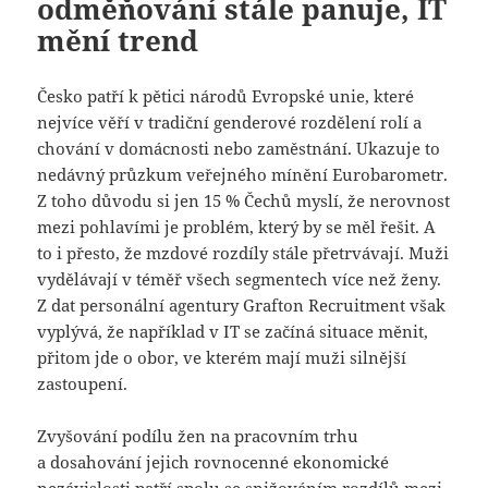
odměňování stále panuje, IT
mění trend
Česko patří k pětici národů Evropské unie, které
nejvíce věří v tradiční genderové rozdělení rolí a
chování v domácnosti nebo zaměstnání. Ukazuje to
nedávný průzkum veřejného mínění Eurobarometr.
Z toho důvodu si jen 15 % Čechů myslí, že nerovnost
mezi pohlavími je problém, který by se měl řešit. A
to i přesto, že mzdové rozdíly stále přetrvávají. Muži
vydělávají v téměř všech segmentech více než ženy.
Z dat personální agentury Grafton Recruitment však
vyplývá, že například v IT se začíná situace měnit,
přitom jde o obor, ve kterém mají muži silnější
zastoupení.
Zvyšování podílu žen na pracovním trhu
a dosahování jejich rovnocenné ekonomické
nezávislosti patří spolu se snižováním rozdílů mezi