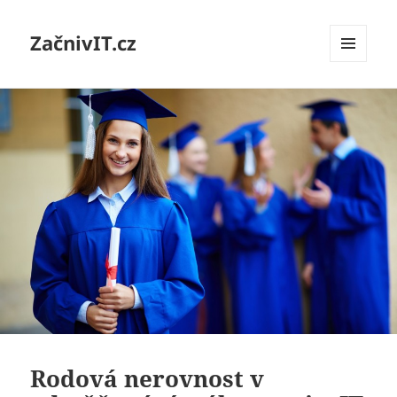
ZačnivIT.cz
MENU
A
WIDGETY
Rodová nerovnost v