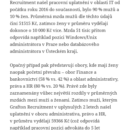
Recruitment našel pracovní uplatnění v oblasti IT od
počátku roku 2016 do současnosti, bylo 90 % mužů a
10 % žen. Průměrná mzda mužů dle těchto údajů
činí 51515 Kč, zatímco ženy v průměru vydělají
dokonce o 10 000 Kč více. Mzda 51 tisíc přitom
odpovídá například pozici Windows/Unix
administrátora v Praze nebo databázového
administrátora v Ústeckém kraji.
Opačný případ pak představují obory, kde mají ženy
naopak početní převahu – obor Finance a
bankovnictví (58 % vs. 42 %) a oblast administrativy,
práva a HR (80 % vs. 20 %). Právě zde byly
zaznamenány vůbec největší rozdíly v průměrných
mzdách mezi muži a ženami. Zatímco muži, kterým
Grafton Recruitment v uplynulých 2 letech našel
uplatnění v oboru administrativa, právo a HR,
v průměru vydělají 59366 Kč (což odpovídá
například pracovní pozici advokáta do 5 let