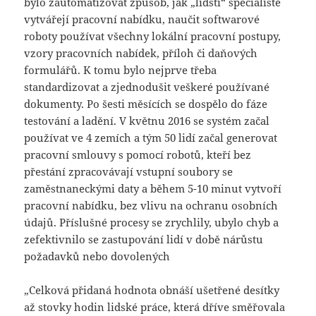
bylo zautomatizovat způsob, jak „lidští“ specialisté
vytvářejí pracovní nabídku, naučit softwarové
roboty používat všechny lokální pracovní postupy,
vzory pracovních nabídek, příloh či daňových
formulářů. K tomu bylo nejprve třeba
standardizovat a zjednodušit veškeré používané
dokumenty. Po šesti měsících se dospělo do fáze
testování a ladění. V květnu 2016 se systém začal
používat ve 4 zemích a tým 50 lidí začal generovat
pracovní smlouvy s pomocí robotů, kteří bez
přestání zpracovávají vstupní soubory se
zaměstnaneckými daty a během 5-10 minut vytvoří
pracovní nabídku, bez vlivu na ochranu osobních
údajů. Příslušné procesy se zrychlily, ubylo chyb a
zefektivnilo se zastupování lidí v době nárůstu
požadavků nebo dovolených
„Celková přidaná hodnota obnáší ušetřené desítky
až stovky hodin lidské práce, která dříve směřovala