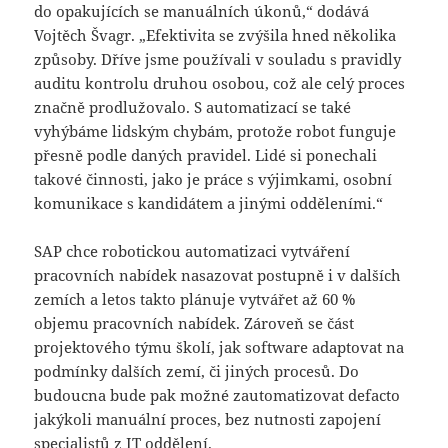
do opakujících se manuálních úkonů,“ dodává
Vojtěch Švagr. „Efektivita se zvýšila hned několika
způsoby. Dříve jsme používali v souladu s pravidly
auditu kontrolu druhou osobou, což ale celý proces
značně prodlužovalo. S automatizací se také
vyhýbáme lidským chybám, protože robot funguje
přesně podle daných pravidel. Lidé si ponechali
takové činnosti, jako je práce s výjimkami, osobní
komunikace s kandidátem a jinými odděleními.“
SAP chce robotickou automatizaci vytváření
pracovních nabídek nasazovat postupně i v dalších
zemích a letos takto plánuje vytvářet až 60 %
objemu pracovních nabídek. Zároveň se část
projektového týmu školí, jak software adaptovat na
podmínky dalších zemí, či jiných procesů. Do
budoucna bude pak možné zautomatizovat defacto
jakýkoli manuální proces, bez nutnosti zapojení
specialistů z IT oddělení.