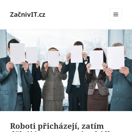
ZačnivIT.cz
MENU
A
WIDGETY
Roboti přicházejí, zatím