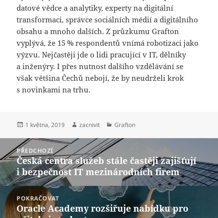
datové vědce a analytiky, experty na digitální
transformaci, správce sociálních médií a digitálního
obsahu a mnoho dalších. Z průzkumu Grafton
vyplývá, že 15 % respondentů vnímá robotizaci jako
výzvu. Nejčastěji jde o lidi pracující v IT, dělníky
a inženýry. I přes nutnost dalšího vzdělávání se
však většina Čechů nebojí, že by neudrželi krok
s novinkami na trhu.
Publikováno:
Autor:
Rubriky:
1 května, 2019
zacnivit
Grafton
Navigace
PŘEDCHOZÍ
pro
Česká centra služeb stále častěji zajišťují
Předchozí
příspěvek
i bezpečnost IT mezinárodních firem
příspěvek:
POKRAČOVAT
Oracle Academy rozšiřuje nabídku pro
Následující