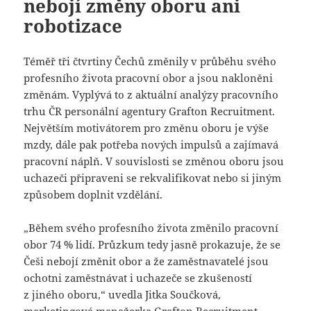
nebojí změny oboru ani
robotizace
Téměř tři čtvrtiny Čechů změnily v průběhu svého
profesního života pracovní obor a jsou nakloněni
změnám. Vyplývá to z aktuální analýzy pracovního
trhu ČR personální agentury Grafton Recruitment.
Největším motivátorem pro změnu oboru je výše
mzdy, dále pak potřeba nových impulsů a zajímavá
pracovní náplň. V souvislosti se změnou oboru jsou
uchazeči připraveni se rekvalifikovat nebo si jiným
způsobem doplnit vzdělání.
„Během svého profesního života změnilo pracovní
obor 74 % lidí. Průzkum tedy jasně prokazuje, že se
Češi nebojí změnit obor a že zaměstnavatelé jsou
ochotni zaměstnávat i uchazeče se zkušeností
z jiného oboru,“ uvedla Jitka Součková,
marketingová manažerka Grafton Recruitment.