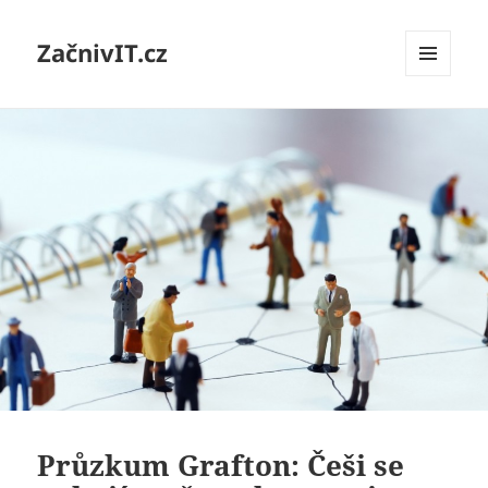
ZačnivIT.cz
MENU
A
WIDGETY
Průzkum Grafton: Češi se