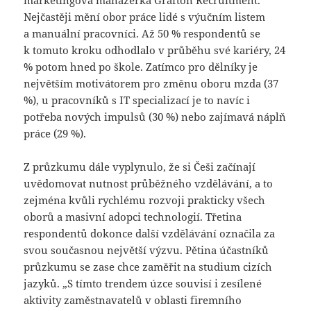
Nejčastěji mění obor práce lidé s výučním listem
a manuální pracovníci. Až 50 % respondentů se
k tomuto kroku odhodlalo v průběhu své kariéry, 24
% potom hned po škole. Zatímco pro dělníky je
největším motivátorem pro změnu oboru mzda (37
%), u pracovníků s IT specializací je to navíc i
potřeba nových impulsů (30 %) nebo zajímavá náplň
práce (29 %).
Z průzkumu dále vyplynulo, že si Češi začínají
uvědomovat nutnost průběžného vzdělávání, a to
zejména kvůli rychlému rozvoji prakticky všech
oborů a masivní adopci technologií. Třetina
respondentů dokonce další vzdělávání označila za
svou současnou největší výzvu. Pětina účastníků
průzkumu se zase chce zaměřit na studium cizích
jazyků. „S tímto trendem úzce souvisí i zesílené
aktivity zaměstnavatelů v oblasti firemního