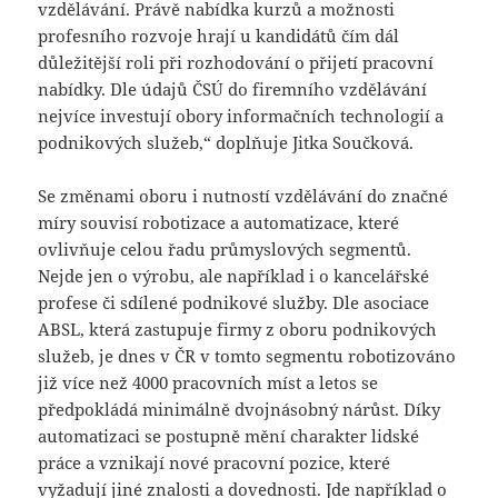
vzdělávání. Právě nabídka kurzů a možnosti
profesního rozvoje hrají u kandidátů čím dál
důležitější roli při rozhodování o přijetí pracovní
nabídky. Dle údajů ČSÚ do firemního vzdělávání
nejvíce investují obory informačních technologií a
podnikových služeb,“ doplňuje Jitka Součková.
Se změnami oboru i nutností vzdělávání do značné
míry souvisí robotizace a automatizace, které
ovlivňuje celou řadu průmyslových segmentů.
Nejde jen o výrobu, ale například i o kancelářské
profese či sdílené podnikové služby. Dle asociace
ABSL, která zastupuje firmy z oboru podnikových
služeb, je dnes v ČR v tomto segmentu robotizováno
již více než 4000 pracovních míst a letos se
předpokládá minimálně dvojnásobný nárůst. Díky
automatizaci se postupně mění charakter lidské
práce a vznikají nové pracovní pozice, které
vyžadují jiné znalosti a dovednosti. Jde například o