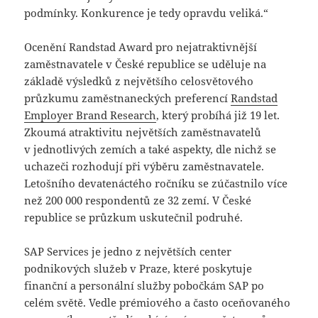
podmínky. Konkurence je tedy opravdu veliká.“
Ocenění Randstad Award pro nejatraktivnější
zaměstnavatele v České republice se uděluje na
základě výsledků z největšího celosvětového
průzkumu zaměstnaneckých preferencí
Randstad
Employer Brand Research
, který probíhá již 19 let.
Zkoumá atraktivitu největších zaměstnavatelů
v jednotlivých zemích a také aspekty, dle nichž se
uchazeči rozhodují při výběru zaměstnavatele.
Letošního devatenáctého ročníku se zúčastnilo více
než 200 000 respondentů ze 32 zemí. V České
republice se průzkum uskutečnil podruhé.
SAP Services je jedno z největších center
podnikových služeb v Praze, které poskytuje
finanční a personální služby pobočkám SAP po
celém světě. Vedle prémiového a často oceňovaného