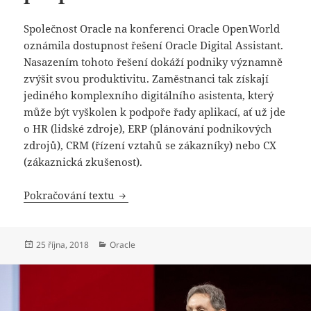
Společnost Oracle na konferenci Oracle OpenWorld
oznámila dostupnost řešení Oracle Digital Assistant.
Nasazením tohoto řešení dokáží podniky významně
zvýšit svou produktivitu. Zaměstnanci tak získají
jediného komplexního digitálního asistenta, který
může být vyškolen k podpoře řady aplikací, ať už jde
o HR (lidské zdroje), ERP (plánování podnikových
zdrojů), CRM (řízení vztahů se zákazníky) nebo CX
(zákaznická zkušenost).
Digitální asistenti s podporou NLP a N
Pokračování textu
Publikováno:
Rubriky:
25 října, 2018
Oracle