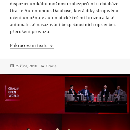
dispozici unikátní možnosti zabezpečení u databáze
Oracle Autonomous Database, která díky strojovému
učení umožňuje automatické řešení hrozeb a také
automatické nasazování bezpečnostních oprav bez
přerušení provozu.
Cloud bezpečnější pro zákazníky
Pokračování textu
Publikováno:
Rubriky:
25 října, 2018
Oracle