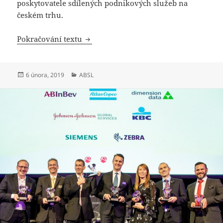
poskytovatele sdílených podnikových služeb na
českém trhu.
V podnikových službách v ČR pracuje už 
Pokračování textu
Publikováno:
Rubriky:
6 února, 2019
ABSL