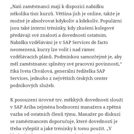
„Naši zaměstnanci mají k dispozici nabídku
několika tisíc kurzů. Většina jich je online, takže je
možné je absolvovat kdykoliv a kdekoliv. Populární
jsou také interní tréninky, kdy zkušení kolegové
předávají své znalosti a dovednosti ostatním.
Nabídka vzdělávání je v SAP Services de facto
neomezená, kurzy lze volit i nad rámec
vzdělávacích plánů. Podmínkou samozřejmě je, aby
měl zaměstnanec splněny své pracovní povinnosti,“
říká Iveta Chválová, generální ředitelka SAP
Services, jednoho z největších českých center
podnikových služeb.
K posouzení úrovně tzv. měkkých dovedností slouží
v SAP Ariba zejména hodnocení manažera a zpětná
vazba od ostatních členů týmu. Manažer po diskuzi
se zaměstnancem doporučuje, které dovednosti je
třeba vylepšit a jaké tréninky k tomu použít. „V