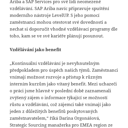
Ariba a SAP Services pro své lidi neomezené
vzdělávání. SAP Ariba navíc připravuje spuštění
moderního nástroje LevelUP. S jeho pomocí
zaměstnanci mohou otestovat své dovednosti a
nechat si doporučit vhodné vzdělávací programy dle
toho, kam se ve své kariéře plánují posunout.
Vzdělávání jako benefit
„Kontinuální vzdělávání je nevyhnutelným
předpokladem pro úspěch našich týmů. Zaměstnanci
vnímají možnost rozvoje a přístup k různým
interním kurzům jako vítaný benefit. Mezi uchazeči
o práci jsme hlavně v poslední době zaznamenali
zvýšený zájem o informace týkající se možností
růstu a vzdělávání, což zájemci také vnímají jako
jeden z důležitých benefitů poskytovaných
zaměstnavatelem,“ říká Darina Orgonášová,
Strategic Sourcing manažerka pro EMEA region ze