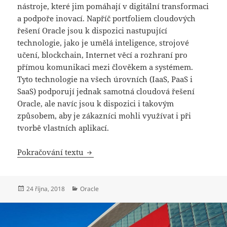
nástroje, které jim pomáhají v digitální transformaci
a podpoře inovací. Napříč portfoliem cloudových
řešení Oracle jsou k dispozici nastupující
technologie, jako je umělá inteligence, strojové
učení, blockchain, Internet věcí a rozhraní pro
přímou komunikaci mezi člověkem a systémem.
Tyto technologie na všech úrovních (IaaS, PaaS i
SaaS) podporují jednak samotná cloudová řešení
Oracle, ale navíc jsou k dispozici i takovým
způsobem, aby je zákazníci mohli využívat i při
tvorbě vlastních aplikací.
Inovace pro AI, IoT a blockchain
Pokračování textu
Publikováno:
Rubriky:
24 října, 2018
Oracle