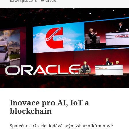
Publikováno:
Rubriky:
24 října, 2018
Oracle
Inovace pro AI, IoT a
blockchain
Společnost Oracle dodává svým zákazníkům nové