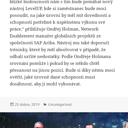
blízké budoucnosti nám s tím bude pomáhat nový
nástroj LevelUP, kde si zaměstnanec bude moci
posoudit, na jaké úrovni by měl mít dovednosti a
schopnosti potřebné k úspěšnému výkonu své
práce,“ přibližuje Ondřej Holman, Network
Enablement manažer globálních projektů ze
společnosti SAP Ariba. Nástroj mu také doporučí
tréninky, které by měl absolvovat v případě, že
odhalí určité nedostatky. Podle Ondřeje Holmana
srovnání pomůže i pokud by se někdo chtěl
přesunout na jinou pozici. Bude si díky němu moci
ověřit, jaké úrovně dané schopnosti musí
dosáhnout, aby ji mohl vykonávat.
Publikováno:
Rubriky:
25 dubna, 2019
Uncategorized