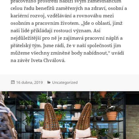
pracovního prostředí nabízí svým zaměstnancům
celou řadu benefitů zaměřených na zdraví, osobní a
kariérní rozvoj, vzdělávání a rovnováhu mezi
osobním a pracovním životem. „Jde o oblasti, jimž
naši lidé přikládají rostoucí význam. Asi
nejdůležitější pro ně je zajímavá pracovní náplň a
přátelský tým. Jsme rádi, že v naší společnosti jim
můžeme všechny zmíněné body nabídnout,“ uvádí
na závěr Iveta Chválová.
Publikováno:
Rubriky:
16 dubna, 2019
Uncategorized