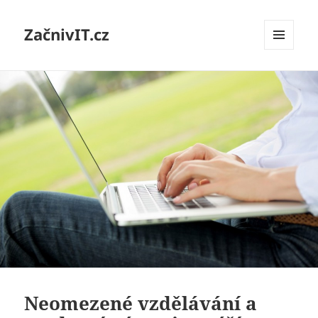
ZačnivIT.cz
MENU
A
WIDGETY
Neomezené vzdělávání a