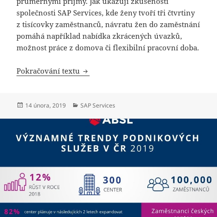
průměrnými příjmy. Jak ukazují zkušenosti
společnosti SAP Services, kde ženy tvoří tři čtvrtiny
z tisícovky zaměstnanců, návratu žen do zaměstnání
pomáhá například nabídka zkrácených úvazků,
možnost práce z domova či flexibilní pracovní doba.
Matky s malými dětmi vítají zkrácené 
Pokračování textu
Publikováno:
Rubriky:
14 února, 2019
SAP Services