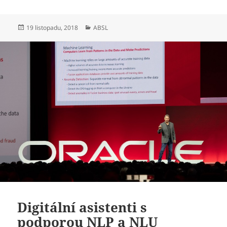
Publikováno:
Rubriky:
19 listopadu, 2018
ABSL
Digitální asistenti s
podporou NLP a NLU