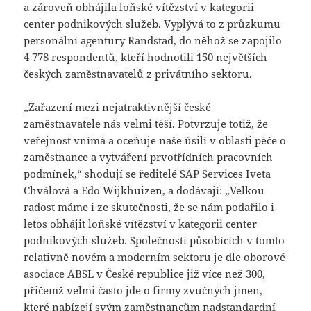
a zároveň obhájila loňské vítězství v kategorii
center podnikových služeb. Vyplývá to z průzkumu
personální agentury Randstad, do něhož se zapojilo
4 778 respondentů, kteří hodnotili 150 největších
českých zaměstnavatelů z privátního sektoru.
„Zařazení mezi nejatraktivnější české
zaměstnavatele nás velmi těší. Potvrzuje totiž, že
veřejnost vnímá a oceňuje naše úsilí v oblasti péče o
zaměstnance a vytváření prvotřídních pracovních
podmínek,“ shodují se ředitelé SAP Services Iveta
Chválová a Edo Wijkhuizen, a dodávají: „Velkou
radost máme i ze skutečnosti, že se nám podařilo i
letos obhájit loňské vítězství v kategorii center
podnikových služeb. Společností působících v tomto
relativně novém a moderním sektoru je dle oborové
asociace ABSL v České republice již více než 300,
přičemž velmi často jde o firmy zvučných jmen,
které nabízejí svým zaměstnancům nadstandardní