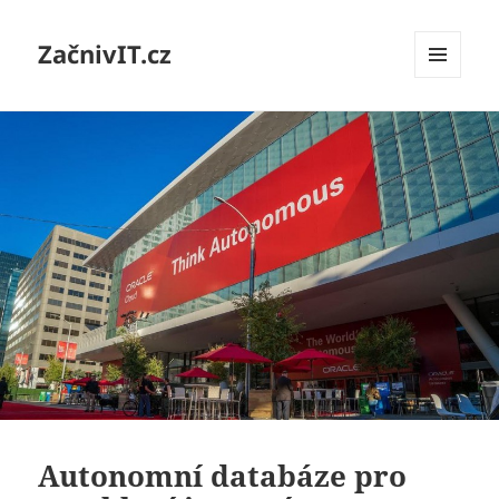
ZačnivIT.cz
MENU
A
WIDGETY
Autonomní databáze pro