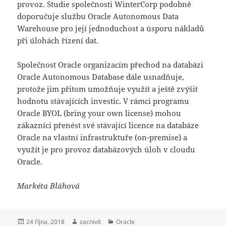
provoz. Studie společnosti WinterCorp podobně
doporučuje službu Oracle Autonomous Data
Warehouse pro její jednoduchost a úsporu nákladů
při úlohách řízení dat.
Společnost Oracle organizacím přechod na databázi
Oracle Autonomous Database dále usnadňuje,
protože jim přitom umožňuje využít a ještě zvýšit
hodnotu stávajících investic. V rámci programu
Oracle BYOL (bring your own license) mohou
zákazníci přenést své stávající licence na databáze
Oracle na vlastní infrastruktuře (on-premise) a
využít je pro provoz databázových úloh v cloudu
Oracle.
Markéta Bláhová
Publikováno:
Autor:
Rubriky:
24 října, 2018
zacnivit
Oracle