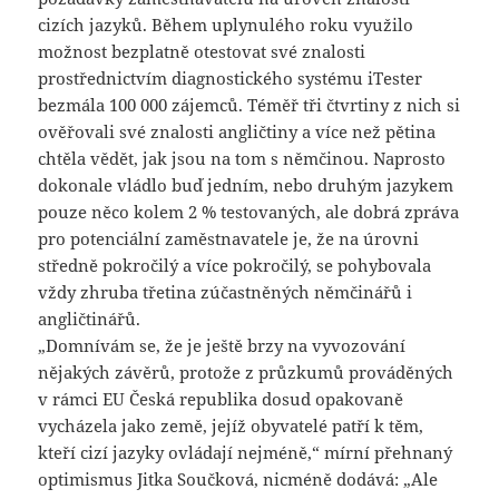
cizích jazyků. Během uplynulého roku využilo
možnost bezplatně otestovat své znalosti
prostřednictvím diagnostického systému iTester
bezmála 100 000 zájemců. Téměř tři čtvrtiny z nich si
ověřovali své znalosti angličtiny a více než pětina
chtěla vědět, jak jsou na tom s němčinou. Naprosto
dokonale vládlo buď jedním, nebo druhým jazykem
pouze něco kolem 2 % testovaných, ale dobrá zpráva
pro potenciální zaměstnavatele je, že na úrovni
středně pokročilý a více pokročilý, se pohybovala
vždy zhruba třetina zúčastněných němčinářů i
angličtinářů.
„Domnívám se, že je ještě brzy na vyvozování
nějakých závěrů, protože z průzkumů prováděných
v rámci EU Česká republika dosud opakovaně
vycházela jako země, jejíž obyvatelé patří k těm,
kteří cizí jazyky ovládají nejméně,“ mírní přehnaný
optimismus Jitka Součková, nicméně dodává: „Ale