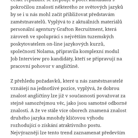
pokročilou znalostí některého ze světových jazyků
by se i u nás mohl začít přibližovat představám
zaměstnavatelů. Vyplývá to z aktuálních materiálů
personální agentury Grafton Recruitment, která
zároveň ve spolupráci s největším tuzemských
poskytovatelem on-line jazykových kurzů,
společností Nolama, připravila komplexní modul
Job Interview pro kandidáty, kteří se připravují na
pracovní pohovor v angličtině.
Z přehledu požadavků, které u nás zaměstnavatelé
vznášejí na jednotlivé pozice, vyplývá, že dobrou
znalost angličtiny lze již v současnosti považovat za
stejně samozřejmou věc, jako jsou samotné odborné
znalosti. A že ve stále více oborech znamená znalost
druhého jazyka mnohdy klíčovou výhodu
rozhodující o získání atraktivního postu.
Nejvýrazněji lze tento trend zaznamenat především