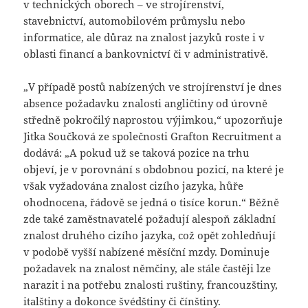
v technických oborech – ve strojírenství,
stavebnictví, automobilovém průmyslu nebo
informatice, ale důraz na znalost jazyků roste i v
oblasti financí a bankovnictví či v administrativě.
„V případě postů nabízených ve strojírenství je dnes
absence požadavku znalosti angličtiny od úrovně
středně pokročilý naprostou výjimkou,“ upozorňuje
Jitka Součková ze společnosti Grafton Recruitment a
dodává: „A pokud už se taková pozice na trhu
objeví, je v porovnání s obdobnou pozicí, na které je
však vyžadována znalost cizího jazyka, hůře
ohodnocena, řádově se jedná o tisíce korun.“ Běžně
zde také zaměstnavatelé požadují alespoň základní
znalost druhého cizího jazyka, což opět zohledňují
v podobě vyšší nabízené měsíční mzdy. Dominuje
požadavek na znalost němčiny, ale stále častěji lze
narazit i na potřebu znalosti ruštiny, francouzštiny,
italštiny a dokonce švédštiny či čínštiny.