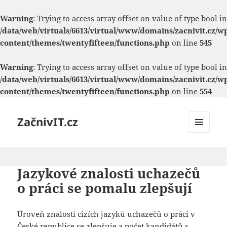
Warning
: Trying to access array offset on value of type bool in
/data/web/virtuals/6613/virtual/www/domains/zacnivit.cz/w
content/themes/twentyfifteen/functions.php
on line
545
Warning
: Trying to access array offset on value of type bool in
/data/web/virtuals/6613/virtual/www/domains/zacnivit.cz/w
content/themes/twentyfifteen/functions.php
on line
554
ZačnivIT.cz
MENU
A
WIDGETY
Jazykové znalosti uchazečů
o práci se pomalu zlepšují
Úroveň znalosti cizích jazyků uchazečů o práci v
České republice se zlepšuje a počet kandidátů s