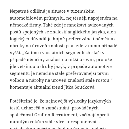
Nepatrně odlišná je situace v tuzemském
automobilovém průmyslu, nejtěsněji napojeném na
německé firmy. Také zde je množství avizovaných
postů spojených se znalostí anglického jazyka, ale z
logických důvodů je hojně preferována i němčina a
nároky na úroveň znalosti jsou zde v tomto případě
vyšší. „Zatímco v ostatních segmentech stačí v
případě němčiny znalost na nižší úrovni, protože
jde většinou o druhý jazyk, v případě automotive
segmentu je němčina stále preferovanější první
volbou a nároky na úroveň znalosti stále rostou,“
komentuje aktuální trend Jitka Součková.
Potěšitelné je, že nejnovější výsledky jazykových
testů uchazečů o zaměstnání, prováděných
společností Grafton Recruitment, začínají oproti
minulým rokům stále více korespondovat s
požadavky zaměstnavatelů na úroveň znalosti