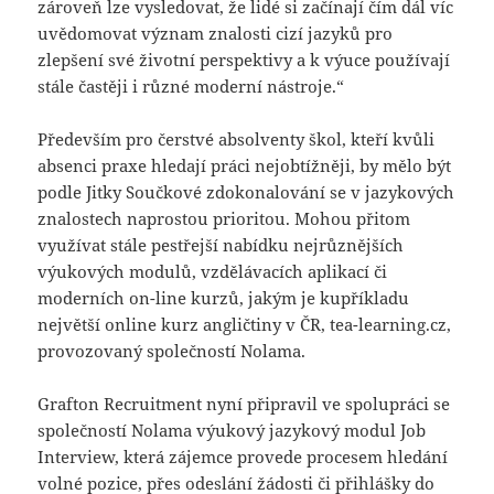
zároveň lze vysledovat, že lidé si začínají čím dál víc
uvědomovat význam znalosti cizí jazyků pro
zlepšení své životní perspektivy a k výuce používají
stále častěji i různé moderní nástroje.“
Především pro čerstvé absolventy škol, kteří kvůli
absenci praxe hledají práci nejobtížněji, by mělo být
podle Jitky Součkové zdokonalování se v jazykových
znalostech naprostou prioritou. Mohou přitom
využívat stále pestřejší nabídku nejrůznějších
výukových modulů, vzdělávacích aplikací či
moderních on-line kurzů, jakým je kupříkladu
největší online kurz angličtiny v ČR, tea-learning.cz,
provozovaný společností Nolama.
Grafton Recruitment nyní připravil ve spolupráci se
společností Nolama výukový jazykový modul Job
Interview, která zájemce provede procesem hledání
volné pozice, přes odeslání žádosti či přihlášky do