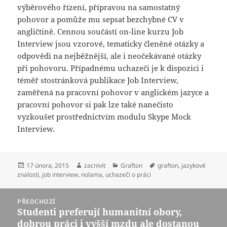
výběrového řízení, přípravou na samostatný
pohovor a pomůže mu sepsat bezchybné CV v
angličtině. Cennou součástí on-line kurzu Job
Interview jsou vzorové, tematicky členěné otázky a
odpovědi na nejběžnější, ale i neočekávané otázky
při pohovoru. Případnému uchazeči je k dispozici i
téměř stostránková publikace Job Interview,
zaměřená na pracovní pohovor v anglickém jazyce a
pracovní pohovor si pak lze také nanečisto
vyzkoušet prostřednictvím modulu Skype Mock
Interview.
Publikováno:
Autor:
Rubriky:
Štítky:
17 února, 2015
zacnivit
Grafton
grafton
,
jazykové
znalosti
,
job interview
,
nolama
,
uchazeči o práci
Navigace
PŘEDCHOZÍ
pro
Studenti preferují humanitní obory,
Předchozí
příspěvek
dobrou práci i vyšší mzdu ale dostanou
příspěvek: