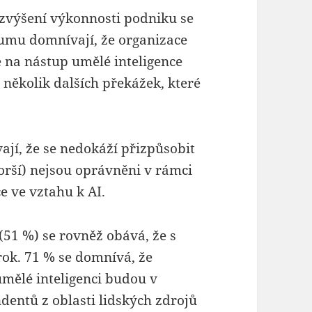
zvýšení výkonnosti podniku se
umu domnívají, že organizace
e na nástup umělé inteligence
i několik dalších překážek, které
í, že se nedokáží přizpůsobit
 horší) nejsou oprávněni v rámci
e ve vztahu k AI.
1 %) se rovněž obává, že s
rok. 71 % se domnívá, že
 umělé inteligenci budou v
ndentů z oblasti lidských zdrojů