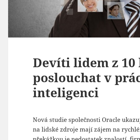
Devíti lidem z 10
poslouchat v prá
inteligenci
Nová studie společnosti Oracle ukazuj
na lidské zdroje mají zájem na rychlé
překážkou je nedostatek znalostí, fi