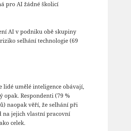
má pro AI žádné školicí
í AI v podniku obě skupiny
iziko selhání technologie (69
 lidé umělé inteligence obávají,
ý opak. Respondenti (79 %
 naopak věří, že selhání při
na jejich vlastní pracovní
jako celek.