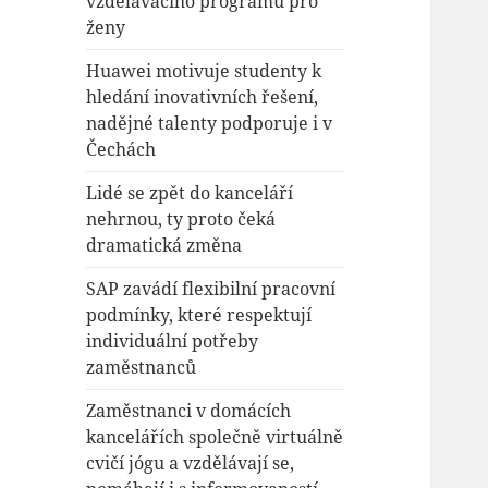
vzdělávacího programu pro
ženy
Huawei motivuje studenty k
hledání inovativních řešení,
nadějné talenty podporuje i v
Čechách
Lidé se zpět do kanceláří
nehrnou, ty proto čeká
dramatická změna
SAP zavádí flexibilní pracovní
podmínky, které respektují
individuální potřeby
zaměstnanců
Zaměstnanci v domácích
kancelářích společně virtuálně
cvičí jógu a vzdělávají se,