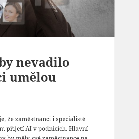
 by nevadilo
ci umělou
e, že zaměstnanci i specialisté
m přijetí AI v podnicích. Hlavní
rmy by měly své zaměstnance na