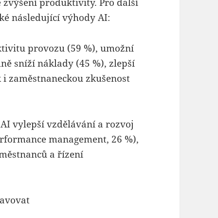
 zvýšení produktivity. Pro další
ké následující výhody AI:
ivitu provozu (59 %), umožní
ě sníží náklady (45 %), zlepší
ak i zaměstnaneckou zkušenost
I vylepší vzdělávání a rozvoj
performance management, 26 %),
městnanců a řízení
ravovat