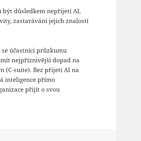
 být důsledkem nepřijetí AI,
ity, zastarávání jejich znalostí
 se účastníci průzkumu
 mít nejpříznivější dopad na
 (C-suite). Bez přijetí AI na
lá inteligence přímo
anizace přijít o svou