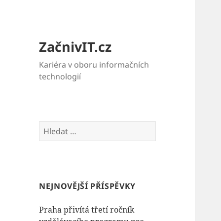
ZačnivIT.cz
Kariéra v oboru informačních
technologií
Vyhledávání
NEJNOVĚJŠÍ PŘÍSPĚVKY
Praha přivítá třetí ročník