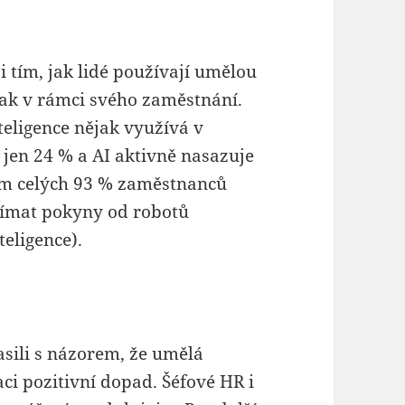
i tím, jak lidé používají umělou
 jak v rámci svého zaměstnání.
eligence nějak využívá v
 jen 24 % a AI aktivně nasazuje
om celých 93 % zaměstnanců
jímat pokyny od robotů
eligence).
sili s názorem, že umělá
aci pozitivní dopad. Šéfové HR i