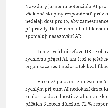
Navzdory jasnému potenciálu AI pro 
však obě skupiny respondentů průzk
nedělají dost pro to, aby zaměstnanc
připravily. Dotazovaní identifikovali 
zpomalují nasazování AI:
· Téměř všichni šéfové HR se obávaj
rychlému přijetí AI, ani (což je ještě
organizace řešit nedostatek kvalifikac
· Více než polovina zaměstnanců (5
rychlým přijetím AI nedokáží držet k
znalosti a dovednosti vztahující se k
příštích 3 letech důležité, 72 % respo