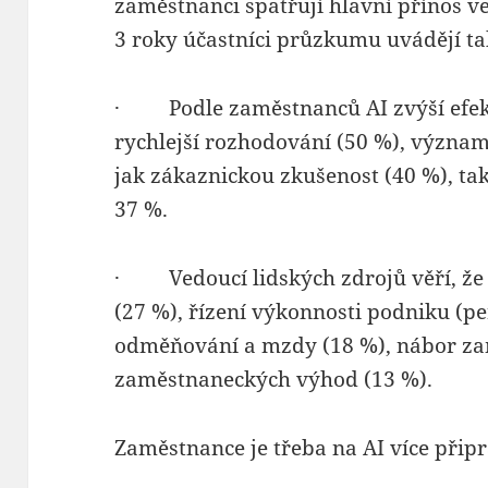
zaměstnanci spatřují hlavní přínos ve
3 roky účastníci průzkumu uvádějí ta
· Podle zaměstnanců AI zvýší efekt
rychlejší rozhodování (50 %), významn
jak zákaznickou zkušenost (40 %), t
37 %.
· Vedoucí lidských zdrojů věří, že A
(27 %), řízení výkonnosti podniku (
odměňování a mzdy (18 %), nábor za
zaměstnaneckých výhod (13 %).
Zaměstnance je třeba na AI více přip