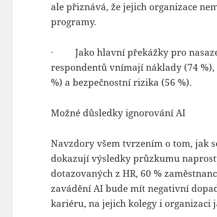
ale přiznává, že jejich organizace ne
programy.
· Jako hlavní překážky pro nasazen
respondentů vnímají náklady (74 %), r
%) a bezpečnostní rizika (56 %).
Možné důsledky ignorování AI
Navzdory všem tvrzením o tom, jak se
dokazují výsledky průzkumu naprost
dotazovaných z HR, 60 % zaměstnanců)
zavádění AI bude mít negativní dopad 
kariéru, na jejich kolegy i organizaci 