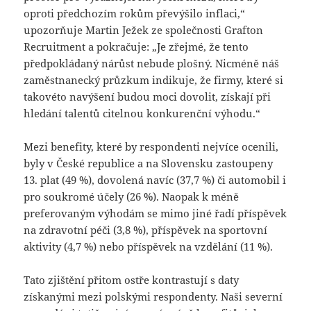
oproti předchozím rokům převýšilo inflaci,“
upozorňuje Martin Ježek ze společnosti Grafton
Recruitment a pokračuje: „Je zřejmé, že tento
předpokládaný nárůst nebude plošný. Nicméně náš
zaměstnanecký průzkum indikuje, že firmy, které si
takovéto navýšení budou moci dovolit, získají při
hledání talentů citelnou konkurenční výhodu.“
Mezi benefity, které by respondenti nejvíce ocenili,
byly v České republice a na Slovensku zastoupeny
13. plat (49 %), dovolená navíc (37,7 %) či automobil i
pro soukromé účely (26 %). Naopak k méně
preferovaným výhodám se mimo jiné řadí příspěvek
na zdravotní péči (3,8 %), příspěvek na sportovní
aktivity (4,7 %) nebo příspěvek na vzdělání (11 %).
Tato zjištění přitom ostře kontrastují s daty
získanými mezi polskými respondenty. Naši severní