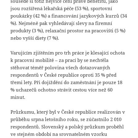
sousedé si totiž nejvíce cení právě benefitů, jako
jsou rozšířená lékařská péče (53 %), sportovní
poukázky (42 %) a financování jazykových kurzů (34
%). Nejméně pak vyhledávají slevy na firemní
produkty (3 %), relaxační prostor na pracovišti (5 %)
nebo vyšší diety (7 %).
Varujícím zjištěním pro trh práce je klesající ochota
k pracovní mobilitě – za prací by se nechtěla
stěhovat téměř polovina všech dotazovaných
respondentů v České republice oproti 35 % před
třemi lety. Při dojíždění do zaměstnání je pouze 18
% uchazečů ochotno strávit cestou více než 60
minut.
Průzkumu, který byl v České republice realizován v
průběhu srpna letošního roku, se zúčastnilo 2 010
respondentů. Slovenský a polský průzkum proběhl
ve stejném období na srovnatelném vzorku