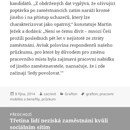
kandidátů. „Z obdržených dat vyplývá, že oživující
poptávka po zaměstnancích zatím naráží kromě
jiného i na přístup uchazečů, který lze
charakterizovat jako opatrný,“ konstatuje Martin
Ježek a dodává: „Není se čemu divit – mnozí Češi
prožili posledních pět let v nejistotě ze ztráty
zaměstnání. Avšak polovina respondentů našeho
průzkumu, pro které by důvodem pro změnu
pracovního místa byla zajímavá pracovní nabídka
od jiného zaměstnavatele, naznačuje, že i zde
začínají ‘ledy povolovat.’”
Publikováno:
Autor:
Rubriky:
Štítky:
8 října, 2014
zacnivit
Grafton
grafton
,
pracovni
mobilita a benefity
,
průzkum
Navigace
PŘEDCHOZÍ
pro
Třetina lidí nezíská zaměstnání kvůli
Předchozí
příspěvek
sociálním sítím
příspěvek: