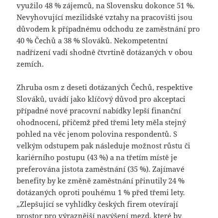
využilo 48 % zájemců, na Slovensku dokonce 51 %.
Nevyhovující mezilidské vztahy na pracovišti jsou
důvodem k případnému odchodu ze zaměstnání pro
40 % Čechů a 38 % Slováků. Nekompetentní
nadřízení vadí shodně čtvrtině dotázaných v obou
zemích.
Zhruba osm z deseti dotázaných Čechů, respektive
Slováků, uvádí jako klíčový důvod pro akceptaci
případné nové pracovní nabídky lepší finanční
ohodnocení, přičemž před třemi lety měla stejný
pohled na věc jenom polovina respondentů. S
velkým odstupem pak následuje možnost růstu či
kariérního postupu (43 %) a na třetím místě je
preferována jistota zaměstnání (35 %). Zajímavé
benefity by ke změně zaměstnání přinutily 24 %
dotázaných oproti pouhému 1 % před třemi lety.
„Zlepšující se vyhlídky českých firem otevírají
prostor pro výraznější navýšení mezd, které by