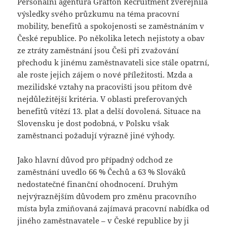
Personální agentura Grafton Recruitment zveřejnila
výsledky svého průzkumu na téma pracovní
mobility, benefitů a spokojenosti se zaměstnáním v
České republice. Po několika letech nejistoty a obav
ze ztráty zaměstnání jsou Češi při zvažování
přechodu k jinému zaměstnavateli sice stále opatrní,
ale roste jejich zájem o nové příležitosti. Mzda a
mezilidské vztahy na pracovišti jsou přitom dvě
nejdůležitější kritéria. V oblasti preferovaných
benefitů vítězí 13. plat a delší dovolená. Situace na
Slovensku je dost podobná, v Polsku však
zaměstnanci požadují výrazně jiné výhody.
Jako hlavní důvod pro případný odchod ze
zaměstnání uvedlo 66 % Čechů a 63 % Slováků
nedostatečné finanční ohodnocení. Druhým
nejvýraznějším důvodem pro změnu pracovního
místa byla zmiňovaná zajímavá pracovní nabídka od
jiného zaměstnavatele – v České republice by ji