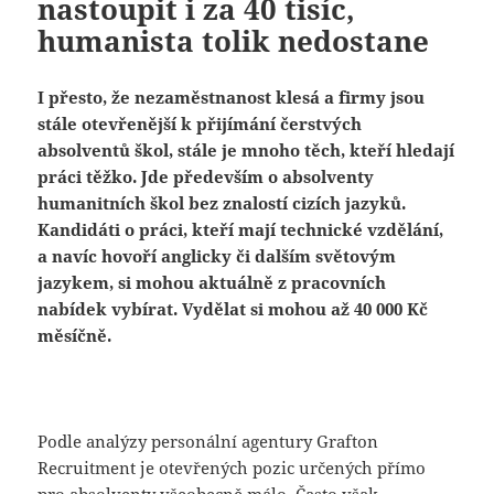
nastoupit i za 40 tisíc,
humanista tolik nedostane
I přesto, že nezaměstnanost klesá a firmy jsou
stále otevřenější k přijímání čerstvých
absolventů škol, stále je mnoho těch, kteří hledají
práci těžko. Jde především o absolventy
humanitních škol bez znalostí cizích jazyků.
Kandidáti o práci, kteří mají technické vzdělání,
a navíc hovoří anglicky či dalším světovým
jazykem, si mohou aktuálně z pracovních
nabídek vybírat. Vydělat si mohou až 40 000 Kč
měsíčně.
Podle analýzy personální agentury Grafton
Recruitment je otevřených pozic určených přímo
pro absolventy všeobecně málo. Často však