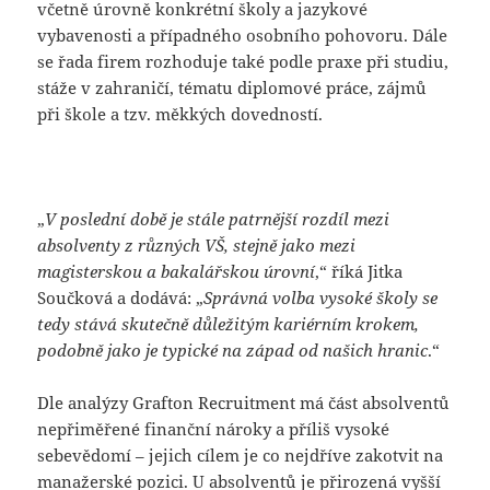
včetně úrovně konkrétní školy a jazykové
vybavenosti a případného osobního pohovoru. Dále
se řada firem rozhoduje také podle praxe při studiu,
stáže v zahraničí, tématu diplomové práce, zájmů
při škole a tzv. měkkých dovedností.
„
V poslední době je stále patrnější rozdíl mezi
absolventy z různých VŠ, stejně jako mezi
magisterskou a bakalářskou úrovní
,“ říká Jitka
Součková a dodává: „
Správná volba vysoké školy se
tedy stává skutečně důležitým kariérním krokem,
podobně jako je typické na západ od našich hranic
.“
Dle analýzy Grafton Recruitment má část absolventů
nepřiměřené finanční nároky a příliš vysoké
sebevědomí – jejich cílem je co nejdříve zakotvit na
manažerské pozici. U absolventů je přirozená vyšší