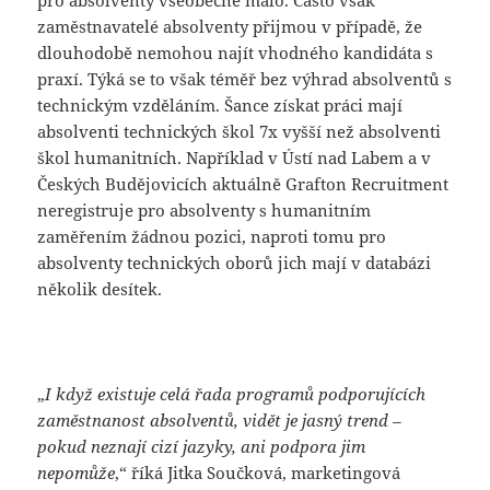
zaměstnavatelé absolventy přijmou v případě, že
dlouhodobě nemohou najít vhodného kandidáta s
praxí. Týká se to však téměř bez výhrad absolventů s
technickým vzděláním. Šance získat práci mají
absolventi technických škol 7x vyšší než absolventi
škol humanitních. Například v Ústí nad Labem a v
Českých Budějovicích aktuálně Grafton Recruitment
neregistruje pro absolventy s humanitním
zaměřením žádnou pozici, naproti tomu pro
absolventy technických oborů jich mají v databázi
několik desítek.
„
I když existuje celá řada programů podporujících
zaměstnanost absolventů, vidět je jasný trend –
pokud neznají cizí jazyky, ani podpora jim
nepomůže
,“ říká Jitka Součková, marketingová