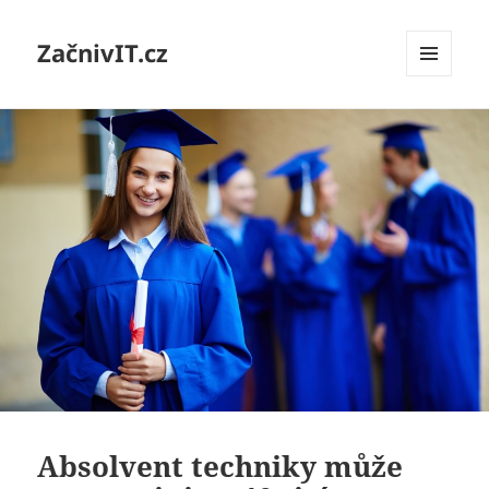
ZačnivIT.cz
MENU
A
WIDGETY
Absolvent techniky může