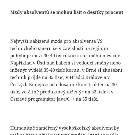
Mzdy absolventů se mohou lišit o desítky procent
Nejvyšší nabízená mzda pro absolventa VŠ
technického směru se v závislosti na regionu
pohybuje mezi 30-40 tisíci korun hrubého měsíčně.
Například v Ústí nad Labem si vedoucí směny nebo
inženýr vydělá 35-40 tisíc korun, v Brně si zkušební
technik přijde na 35 tisíc, v Hradci Králové a v
Českých Budějovicích dosáhne konstruktér na 30
tisíc, ve Zlíně produktový inženýr na 32 tisíc a v
Ostravě programátor Java/C++ na 35 tisíc.
Humanitně zaměřený vysokoškolský absolvent by
měl počítat s nižší nástupní mzdou, která se podle