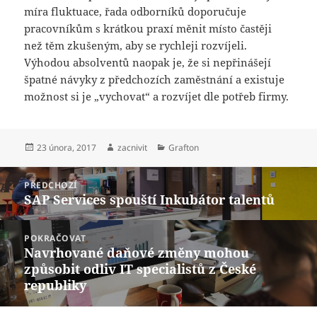
míra fluktuace, řada odborníků doporučuje
pracovníkům s krátkou praxí měnit místo častěji
než těm zkušeným, aby se rychleji rozvíjeli.
Výhodou absolventů naopak je, že si nepřinášejí
špatné návyky z předchozích zaměstnání a existuje
možnost si je „vychovat“ a rozvíjet dle potřeb firmy.
Publikováno:
Autor:
Rubriky:
23 února, 2017
zacnivit
Grafton
Navigace
PŘEDCHOZÍ
pro
SAP Services spouští Inkubátor talentů
Předchozí
příspěvek
příspěvek:
POKRAČOVAT
Navrhované daňové změny mohou
Následující
způsobit odliv IT specialistů z České
příspěvek:
republiky