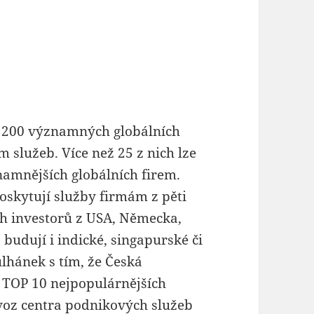
iž 200 významných globálních
m služeb. Více než 25 z nich lze
namnějších globálních firem.
oskytují služby firmám z pěti
ch investorů z USA, Německa,
 budují i indické, singapurské či
lhánek s tím, že Česká
 TOP 10 nejpopulárnějších
ovoz centra podnikových služeb