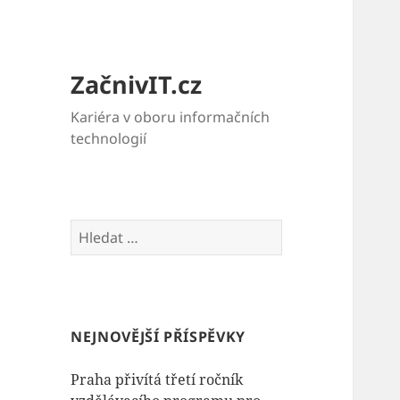
ZačnivIT.cz
Kariéra v oboru informačních
technologií
Vyhledávání
NEJNOVĚJŠÍ PŘÍSPĚVKY
Praha přivítá třetí ročník