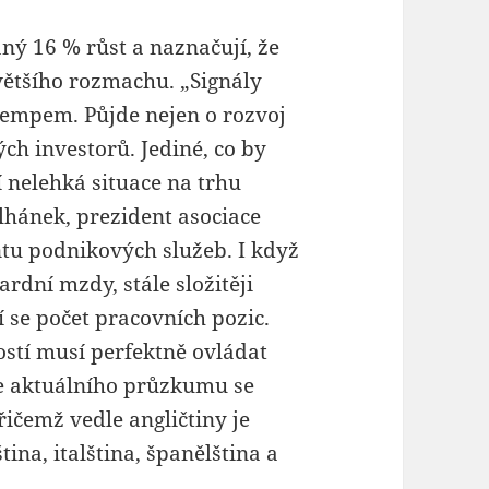
ý 16 % růst a naznačují, že
většího rozmachu. „Signály
tempem. Půjde nejen o rozvoj
ých investorů. Jediné, co by
 nelehká situace na trhu
lhánek, prezident asociace
tu podnikových služeb. I když
ardní mzdy, stále složitěji
 se počet pracovních pozic.
ostí musí perfektně ovládat
Dle aktuálního průzkumu se
řičemž vedle angličtiny je
ina, italština, španělština a