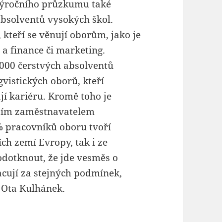
 výročního průzkumu také
bsolventů vysokých škol.
 kteří se věnují oborům, jako je
í a finance či marketing.
000 čerstvých absolventů
vistických oborů, kteří
jí kariéru. Kromě toho je
tším zaměstnavatelem
% pracovníků oboru tvoří
ších zemí Evropy, tak i ze
podotknout, že jde vesměs o
pracují za stejných podmínek,
e Ota Kulhánek.