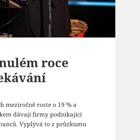
ynulém roce
ekávání
b meziročně roste o 19 % a
lkem dávají firmy podnikající
stnanců. Vyplývá to z průzkumu