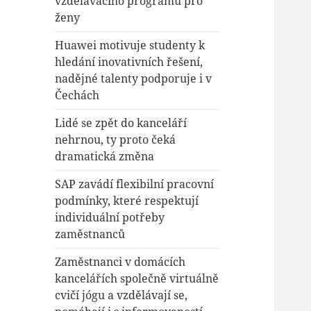
vzdělávacího programu pro
ženy
Huawei motivuje studenty k
hledání inovativních řešení,
nadějné talenty podporuje i v
Čechách
Lidé se zpět do kanceláří
nehrnou, ty proto čeká
dramatická změna
SAP zavádí flexibilní pracovní
podmínky, které respektují
individuální potřeby
zaměstnanců
Zaměstnanci v domácích
kancelářích společně virtuálně
cvičí jógu a vzdělávají se,