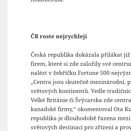
ČR roste nejrychleji
Česká republika dokázala přilákat j
firem, které si zde založily své centru
nalézt v žebříčku Fortune 500 nejvýz
„Centra jsou skutečně mezinárodní, p
světových kontinentů. Vedle tradiční
Velké Británie či Švýcarska zde centra
kanadské firmy,“ okomentoval Ota Ku
republika je dlouhodobě řazena mezi
světových destinací pro zřízení a pr