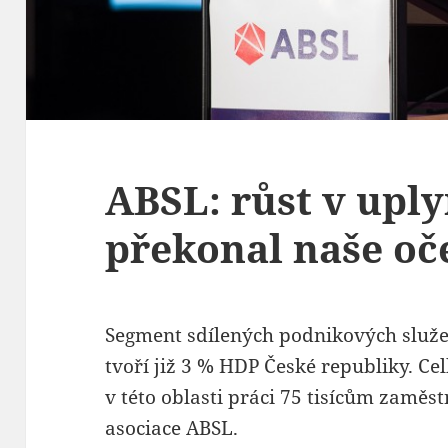
ABSL: růst v upl
překonal naše oč
Segment sdílených podnikových služe
tvoří již 3 % HDP České republiky. Ce
v této oblasti práci 75 tisícům zamě
asociace ABSL.