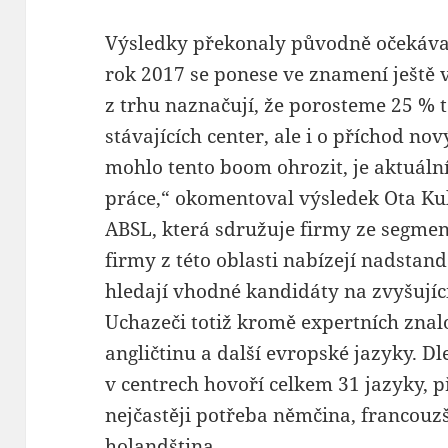
Výsledky překonaly původně očekávan
rok 2017 se ponese ve znamení ještě 
z trhu naznačují, že porosteme 25 % 
stávajících center, ale i o příchod nov
mohlo tento boom ohrozit, je aktuální
práce,“ okomentoval výsledek Ota Ku
ABSL, která sdružuje firmy ze segmen
firmy z této oblasti nabízejí nadstand
hledají vhodné kandidáty na zvyšující
Uchazeči totiž kromě expertních znal
angličtinu a další evropské jazyky. 
v centrech hovoří celkem 31 jazyky, p
nejčastěji potřeba němčina, francouzšt
holandština.